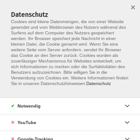
×
Datenschutz
Cookies sind kleine Datenmengen, die von einer Website
gesendet und vom Webbrowser des Nutzers während des
Surfens auf dem Computer des Nutzers gespeichert
Skip to main content
werden. Ihr Browser speichert jede Nachricht in einer
kleinen Datei, die Cookie genannt wird. Wenn Sie eine
weitere Seite vom Server anfordern, sendet Ihr Browser
Rechnungswesen &
das Cookie an den Server zurück. Cookies wurden als
zuverlässiger Mechanismus für Websites entwickelt, um
Verwaltung
sich Informationen zu merken oder die Surfaktivitäten des
Benutzers aufzuzeichnen. Bitte willigen Sie in die
Verwendung von Cookies ein. Weitere Informationen finden
Sie in unseren Datenschutzhinweisen.
Datenschutz
1 Kurs
Notwendig
zurück zu Beruf & Karriere
YouTube
Irene Weber
+49 9921 9605 4144
Google-Tracking