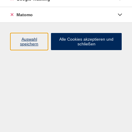
weber@vhs-arberland.de
Greta Brock
Matomo
Bereich Bildung
+49 9921 9605 4415
brock@vhs-arberland.de
Auswahl
Alle Cookies akzeptieren und
speichern
schließen
Ergebnisse filtern
Finanzbuchführung – Grundlagen für
Einsteiger
12x • Donnerstag/Dienstag, 29.10. - 08.12.2026 18:15
- 20:30 Uhr
Regen