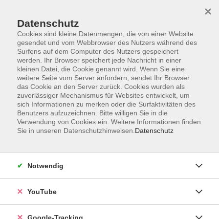
×
Datenschutz
Cookies sind kleine Datenmengen, die von einer Website
gesendet und vom Webbrowser des Nutzers während des
Surfens auf dem Computer des Nutzers gespeichert
Skip to main content
werden. Ihr Browser speichert jede Nachricht in einer
kleinen Datei, die Cookie genannt wird. Wenn Sie eine
weitere Seite vom Server anfordern, sendet Ihr Browser
das Cookie an den Server zurück. Cookies wurden als
Social Media
zuverlässiger Mechanismus für Websites entwickelt, um
sich Informationen zu merken oder die Surfaktivitäten des
Benutzers aufzuzeichnen. Bitte willigen Sie in die
Verwendung von Cookies ein. Weitere Informationen finden
Sie in unseren Datenschutzhinweisen.
Datenschutz
9 Kurse
Notwendig
zurück zu EDV & Digitalisierung
YouTube
Irene Weber
+49 9921 9605 4144
Google-Tracking