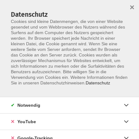
×
Datenschutz
Cookies sind kleine Datenmengen, die von einer Website
gesendet und vom Webbrowser des Nutzers während des
Surfens auf dem Computer des Nutzers gespeichert
Skip to main content
werden. Ihr Browser speichert jede Nachricht in einer
kleinen Datei, die Cookie genannt wird. Wenn Sie eine
weitere Seite vom Server anfordern, sendet Ihr Browser
das Cookie an den Server zurück. Cookies wurden als
Recht & Finanzen
zuverlässiger Mechanismus für Websites entwickelt, um
sich Informationen zu merken oder die Surfaktivitäten des
Benutzers aufzuzeichnen. Bitte willigen Sie in die
Verwendung von Cookies ein. Weitere Informationen finden
Sie in unseren Datenschutzhinweisen.
Datenschutz
4 Kurse
Notwendig
zurück zu vhs akademie
YouTube
Marion Imre
+49 9921 9605 4427
Google-Tracking