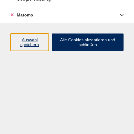
Treffpunkt
Matomo
Grenzenlos unterwegs: Bilderreise
Fr. 29.01.2027 19:00
Auswahl
Alle Cookies akzeptieren und
Regen
speichern
schließen
Grenzenlos unterwegs:
Böhmerwaldwanderung
Fr. 13.11.2026 08:00
Treffpunkt
Grenzenlos unterwegs: Stadtwanderung
Pilsen
So. 04.10.2026 08:00
Treffpunkt