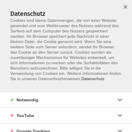
×
Datenschutz
Cookies sind kleine Datenmengen, die von einer Website
gesendet und vom Webbrowser des Nutzers während des
Surfens auf dem Computer des Nutzers gespeichert
Skip to main content
werden. Ihr Browser speichert jede Nachricht in einer
kleinen Datei, die Cookie genannt wird. Wenn Sie eine
weitere Seite vom Server anfordern, sendet Ihr Browser
grenzenlos unterwegs
das Cookie an den Server zurück. Cookies wurden als
zuverlässiger Mechanismus für Websites entwickelt, um
sich Informationen zu merken oder die Surfaktivitäten des
Benutzers aufzuzeichnen. Bitte willigen Sie in die
Verwendung von Cookies ein. Weitere Informationen finden
Sie in unseren Datenschutzhinweisen.
Datenschutz
1 gefundene Inhalte
Ergebnisse filtern
Notwendig
Grenzenlos unterwegs:
YouTube
Böhmerwaldwanderung
Fr. 18.09.2026 08:00
Google-Tracking