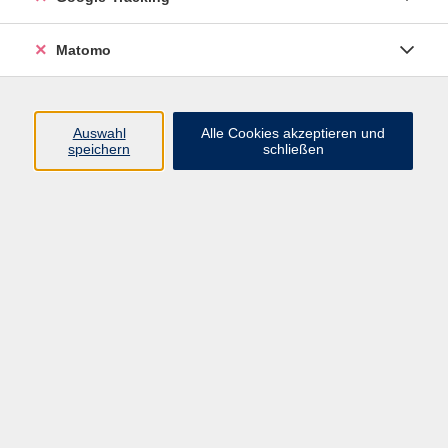
Volkshochschule ARBERLAND
Matomo
Amtsgerichtstraße 6-8
94209 Regen
Auswahl
Alle Cookies akzeptieren und
speichern
schließen
info@vhs-arberland.de
Tel.: +49 9921 9605 4400
Fax: +49 9921 9605 4455
Öffnungszeiten
Montag bis Donnerstag
08:30 - 12:00 Uhr
13:00 - 16:00 Uhr
Freitag