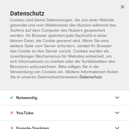
×
Datenschutz
Cookies sind kleine Datenmengen, die von einer Website
gesendet und vom Webbrowser des Nutzers während des
Surfens auf dem Computer des Nutzers gespeichert
Skip to main content
werden. Ihr Browser speichert jede Nachricht in einer
kleinen Datei, die Cookie genannt wird. Wenn Sie eine
weitere Seite vom Server anfordern, sendet Ihr Browser
Der Kurs konnte nicht gefunden werden.
das Cookie an den Server zurück. Cookies wurden als
zuverlässiger Mechanismus für Websites entwickelt, um
sich Informationen zu merken oder die Surfaktivitäten des
Benutzers aufzuzeichnen. Bitte willigen Sie in die
Verwendung von Cookies ein. Weitere Informationen finden
Barrierefreiheitserklärung
Sie in unseren Datenschutzhinweisen.
Datenschutz
Impressum
Datenschutzerklärung
Notwendig
AGB
Widerrufsrecht
YouTube
Widerruf
Google-Tracking