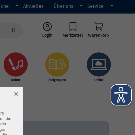
iche
Aktuelles
Über uns
Service
Login
Merkzettel
Warenkorb
Kultur
Zielgruppen
Online
×
rs
ei, die
ndet
ger
 die