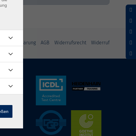
dung
nschutzerklärung
AGB
Widerrufsrecht
Widerruf
ießen