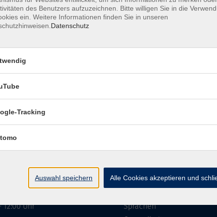
tivitäten des Benutzers aufzuzeichnen. Bitte willigen Sie in die Verwen
okies ein. Weitere Informationen finden Sie in unseren
schutzhinweisen.
Datenschutz
twendig
Barrierefreiheitserklärung
Impressum
Date
uTube
ogle-Tracking
ngszeiten
Programmbereiche
tomo
g bis Donnerstag
vhs akademie
- 12:00 Uhr
Gesellschaft
- 16:00 Uhr
Auswahl speichern
Alle Cookies akzeptieren und schl
Beruf & Karriere
EDV & Digitalisierung
g
- 12:00 Uhr
Sprachen