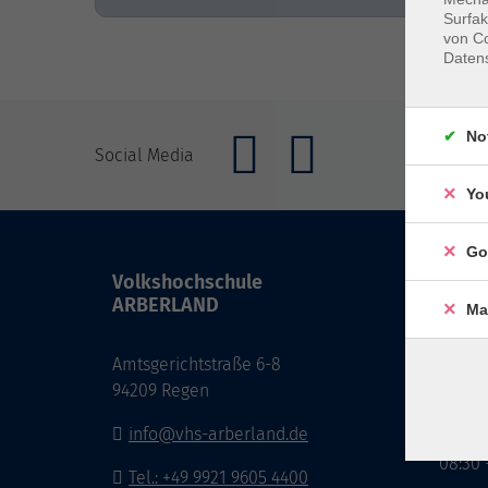
Surfak
von Co
Daten
No
Social Media
Yo
Go
Volkshochschule
Öffnu
ARBERLAND
Ma
Monta
Amtsgerichtstraße 6-8
08:30 
94209 Regen
13:00 
info@vhs-arberland.de
Freita
08:30 
Tel.: +49 9921 9605 4400