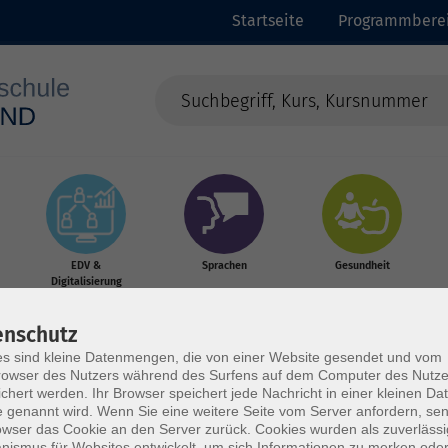
Startseite
Programmbere
EDV &
Sprachen
Gesundheit
Digitalisierung
enschutz
s sind kleine Datenmengen, die von einer Website gesendet und vom
owser des Nutzers während des Surfens auf dem Computer des Nutze
chert werden. Ihr Browser speichert jede Nachricht in einer kleinen Dat
 genannt wird. Wenn Sie eine weitere Seite vom Server anfordern, se
owser das Cookie an den Server zurück. Cookies wurden als zuverlässi
ismus für Websites entwickelt, um sich Informationen zu merken oder