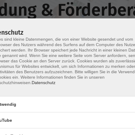
ndung & Förderber
enschutz
s sind kleine Datenmengen, die von einer Website gesendet und vom
owser des Nutzers während des Surfens auf dem Computer des Nutze
chert werden. Ihr Browser speichert jede Nachricht in einer kleinen Dat
 genannt wird. Wenn Sie eine weitere Seite vom Server anfordern, se
Wochentage
Tageszeit
owser das Cookie an den Server zurück. Cookies wurden als zuverlässi
ismus für Websites entwickelt, um sich Informationen zu merken oder
tivitäten des Benutzers aufzuzeichnen. Bitte willigen Sie in die Verwen
okies ein. Weitere Informationen finden Sie in unseren
nur buchbare
nur beginnende
schutzhinweisen.
Datenschutz
Weiterbildung finanzieren: Chancen für
Beschäftigte und Betriebe
twendig
Zuschüsse, Förderprogramme und Finanzierungshilfen
uTube