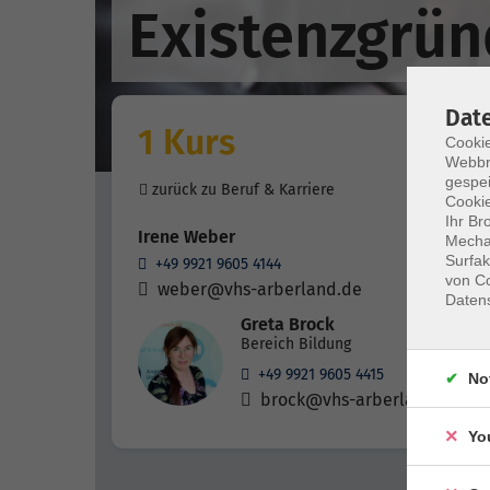
Existenzgrü
Dat
1 Kurs
Cookie
Webbr
gespei
zurück zu Beruf & Karriere
Cookie
Ihr Br
Irene Weber
Mechan
Surfak
+49 9921 9605 4144
von Co
weber@vhs-arberland.de
Daten
Greta Brock
Bereich Bildung
+49 9921 9605 4415
No
brock@vhs-arberland.de
Yo