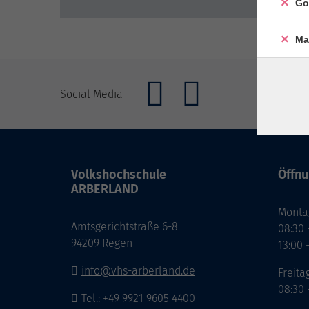
Go
Ma
Social Media
Volkshochschule
Öffnu
ARBERLAND
Monta
Amtsgerichtstraße 6-8
08:30 
94209 Regen
13:00 
info@vhs-arberland.de
Freita
08:30 
Tel.: +49 9921 9605 4400