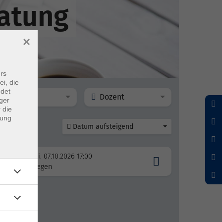
atung
×
rs
ei, die
ndet
Ort
Dozent
ger
 die
dung
Datum aufsteigend
Mi. 07.10.2026 17:00
Regen