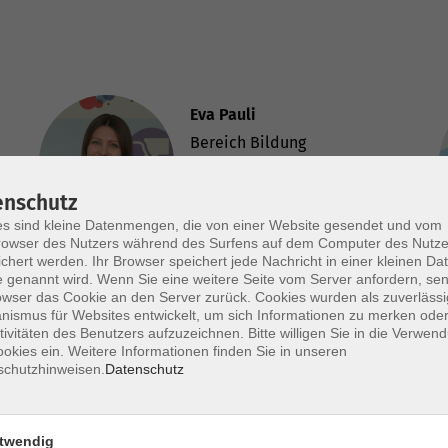
Eva Pauli
Bereich Bildung
+49 9921 9605-4489
+49 9921 9605-4455
enschutz
pauli@vhs-arberland.de
s sind kleine Datenmengen, die von einer Website gesendet und vom
owser des Nutzers während des Surfens auf dem Computer des Nutze
chert werden. Ihr Browser speichert jede Nachricht in einer kleinen Dat
 genannt wird. Wenn Sie eine weitere Seite vom Server anfordern, se
owser das Cookie an den Server zurück. Cookies wurden als zuverlässi
ismus für Websites entwickelt, um sich Informationen zu merken oder
tivitäten des Benutzers aufzuzeichnen. Bitte willigen Sie in die Verwen
okies ein. Weitere Informationen finden Sie in unseren
schutzhinweisen.
Datenschutz
e
twendig