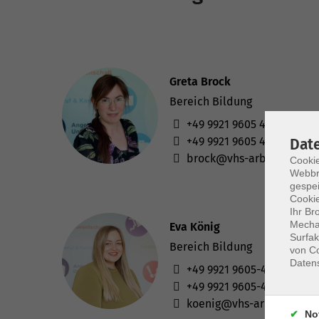
Greta Brock
Bereich Bildung
+49 9921 9605 4415
+49 9921 9605 4455
Dat
brock@vhs-arberland.de
Cookie
Webbr
gespei
Cookie
Ihr Br
Mechan
Eva König
Surfak
Bereich Bildung
von Co
Daten
+49 9921 9605-4478
+49 9921 9605-4455
koenig@vhs-arberland.d
No