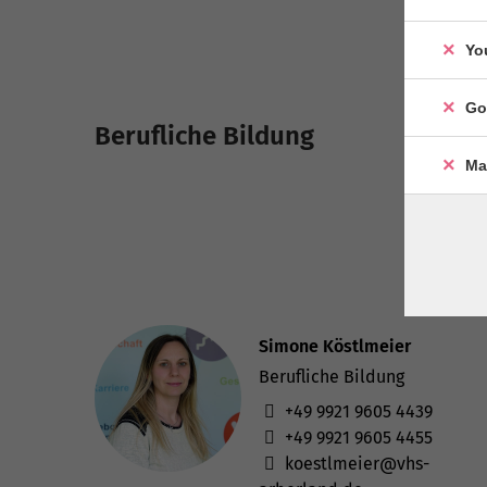
Yo
Go
Berufliche Bildung
Ma
Simone Köstlmeier
Berufliche Bildung
+49 9921 9605 4439
+49 9921 9605 4455
koestlmeier@vhs-