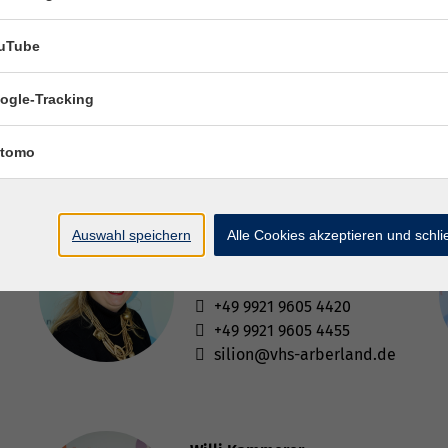
uTube
ogle-Tracking
tomo
Auswahl speichern
Alle Cookies akzeptieren und schl
Alexandra Silion
Berufliche Bildung
+49 9921 9605 4420
+49 9921 9605 4455
silion@vhs-arberland.de