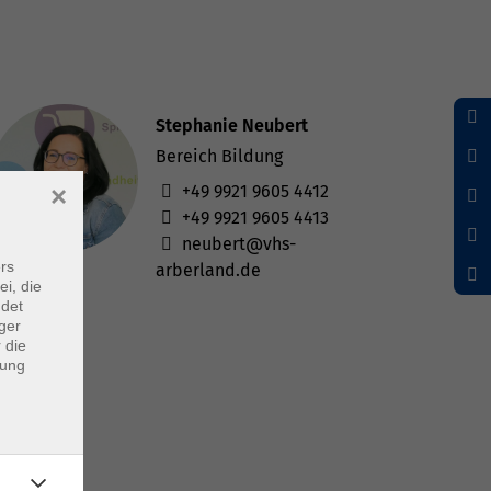
Stephanie Neubert
Bereich Bildung
×
+49 9921 9605 4412
+49 9921 9605 4413
neubert@vhs-
rs
arberland.de
ei, die
ndet
ger
 die
dung