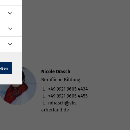
ießen
Nicole Drasch
Berufliche Bildung
+49 9921 9605 4434
+49 9921 9605 4455
ndrasch@vhs-
arberland.de