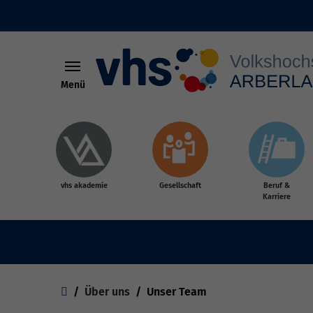
Menü
Skip to main content
vhs akademie
Gesellschaft
Beruf &
Karriere
You are here:
Über uns
Unser Team