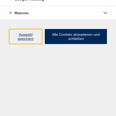
Marketing & Social Media
5
Matomo
Marion Imre
+49 9921 9605 4427
imre@vhs-arberland.de
Auswahl
Alle Cookies akzeptieren und
speichern
schließen
Ergebnisse filtern
Netzwerke verstehen – Router, Switches
& Internet einfach erklärt
Mi. 16.09.2026 18:30
Regen
Linux für IT-Personal – Praxisworkshop
für den Admin-Alltag
2x • Mittwoch/Donnerstag, 23./24.09.2026 18:30 -