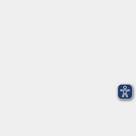
Montag bis Donnerstag
08:30 - 12:00 Uhr
13:00 - 16:00 Uhr
Freitag
08:30 - 12:00 Uhr
Programmbereiche
vhs akademie
Gesellschaft
Beruf & Karriere
EDV & Digitalisierung
Sprachen
Gesundheit