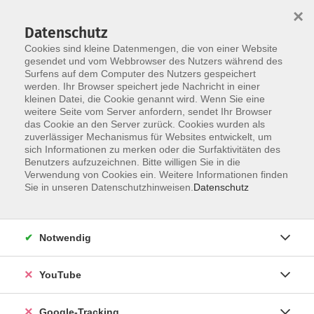
×
Datenschutz
Cookies sind kleine Datenmengen, die von einer Website
gesendet und vom Webbrowser des Nutzers während des
Surfens auf dem Computer des Nutzers gespeichert
Skip to main content
werden. Ihr Browser speichert jede Nachricht in einer
kleinen Datei, die Cookie genannt wird. Wenn Sie eine
weitere Seite vom Server anfordern, sendet Ihr Browser
Digitale Kompetenz &
das Cookie an den Server zurück. Cookies wurden als
zuverlässiger Mechanismus für Websites entwickelt, um
Marketing
sich Informationen zu merken oder die Surfaktivitäten des
Benutzers aufzuzeichnen. Bitte willigen Sie in die
Verwendung von Cookies ein. Weitere Informationen finden
Sie in unseren Datenschutzhinweisen.
Datenschutz
21 Kurse
Notwendig
zurück zu vhs akademie
YouTube
Kurse nach Themen
KI & IT
16
Google-Tracking