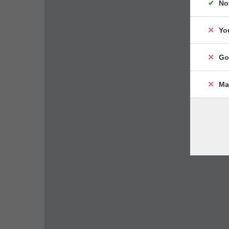
No
Yo
Go
Ma