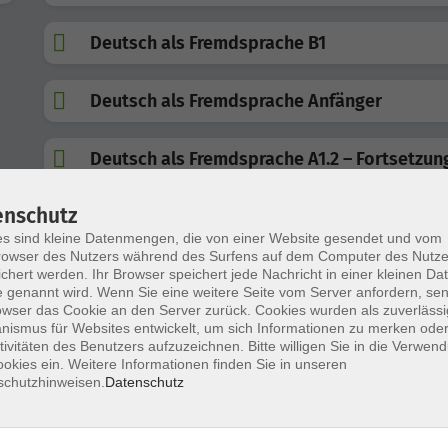
Deutsch als Fremdsprache B1
Deutsch als Fremdsprache Anfänger
Deutsch als Fremdsprache A1.2 – Fortsetzun
enschutz
Goethe Zertifikat A1
s sind kleine Datenmengen, die von einer Website gesendet und vom
owser des Nutzers während des Surfens auf dem Computer des Nutze
telc Deutsch B2
chert werden. Ihr Browser speichert jede Nachricht in einer kleinen Dat
 genannt wird. Wenn Sie eine weitere Seite vom Server anfordern, se
owser das Cookie an den Server zurück. Cookies wurden als zuverlässi
ismus für Websites entwickelt, um sich Informationen zu merken oder
Zertifikat Deutsch / telc Deutsch B1
tivitäten des Benutzers aufzuzeichnen. Bitte willigen Sie in die Verwen
okies ein. Weitere Informationen finden Sie in unseren
schutzhinweisen.
Datenschutz
Deutsch B2 – Intensivkurs