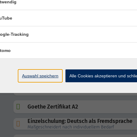
Goethe Zertifikat A2
twendig
Zertifikat Deutsch / telc Deutsch B1
uTube
ogle-Tracking
Deutsch B1 - Prüfungsvorbereitung
tomo
Goethe Zertifikat A1
telc Deutsch B2
Auswahl speichern
Alle Cookies akzeptieren und schl
Zertifikat Deutsch / telc Deutsch B1
Goethe Zertifikat A2
Einzelschulung: Deutsch als Fremdsprache
Maßgeschneidert nach individuellem Bedarf