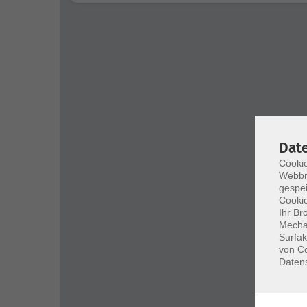
Dat
Cookie
Webbr
gespei
Cookie
Ihr Br
Mechan
Surfak
von Co
Daten