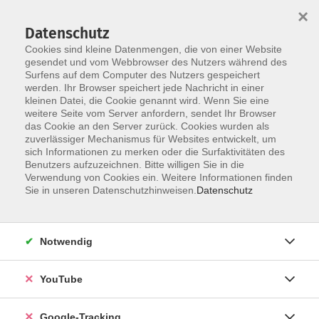
×
Datenschutz
Cookies sind kleine Datenmengen, die von einer Website
gesendet und vom Webbrowser des Nutzers während des
Surfens auf dem Computer des Nutzers gespeichert
Skip to main content
werden. Ihr Browser speichert jede Nachricht in einer
kleinen Datei, die Cookie genannt wird. Wenn Sie eine
weitere Seite vom Server anfordern, sendet Ihr Browser
Öffentliche Einrichtungen &
das Cookie an den Server zurück. Cookies wurden als
zuverlässiger Mechanismus für Websites entwickelt, um
Kommunen
sich Informationen zu merken oder die Surfaktivitäten des
Benutzers aufzuzeichnen. Bitte willigen Sie in die
Verwendung von Cookies ein. Weitere Informationen finden
Sie in unseren Datenschutzhinweisen.
Datenschutz
3 Kurse
Notwendig
zurück zu vhs akademie
YouTube
Marion Imre
+49 9921 9605 4427
Google-Tracking