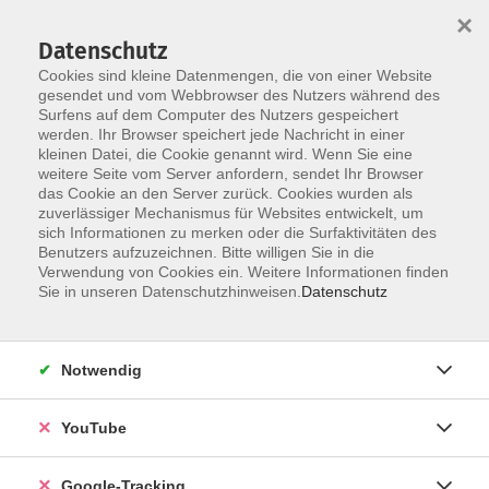
×
Datenschutz
Cookies sind kleine Datenmengen, die von einer Website
gesendet und vom Webbrowser des Nutzers während des
Surfens auf dem Computer des Nutzers gespeichert
Skip to main content
werden. Ihr Browser speichert jede Nachricht in einer
kleinen Datei, die Cookie genannt wird. Wenn Sie eine
weitere Seite vom Server anfordern, sendet Ihr Browser
das Cookie an den Server zurück. Cookies wurden als
Datenschutz
zuverlässiger Mechanismus für Websites entwickelt, um
sich Informationen zu merken oder die Surfaktivitäten des
Benutzers aufzuzeichnen. Bitte willigen Sie in die
Verwendung von Cookies ein. Weitere Informationen finden
Sie in unseren Datenschutzhinweisen.
Datenschutz
3 Kurse
Notwendig
zurück zu EDV & Digitalisierung
YouTube
Irene Weber
+49 9921 9605 4144
Google-Tracking