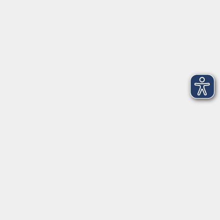
Amtsgerichtstraße 6-8
94209 Regen
info@vhs-arberland.de
Tel.: +49 9921 9605 4400
Fax: +49 9921 9605 4455
Öffnungszeiten
Montag bis Donnerstag
08:30 - 12:00 Uhr
13:00 - 16:00 Uhr
Freitag
08:30 - 12:00 Uhr