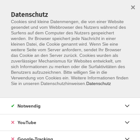
×
Datenschutz
Cookies sind kleine Datenmengen, die von einer Website
gesendet und vom Webbrowser des Nutzers während des
Surfens auf dem Computer des Nutzers gespeichert
Skip to main content
werden. Ihr Browser speichert jede Nachricht in einer
kleinen Datei, die Cookie genannt wird. Wenn Sie eine
weitere Seite vom Server anfordern, sendet Ihr Browser
das Cookie an den Server zurück. Cookies wurden als
Kultur
zuverlässiger Mechanismus für Websites entwickelt, um
sich Informationen zu merken oder die Surfaktivitäten des
Benutzers aufzuzeichnen. Bitte willigen Sie in die
Verwendung von Cookies ein. Weitere Informationen finden
Sie in unseren Datenschutzhinweisen.
Datenschutz
133 Kurse
Notwendig
Kurse nach Themen
YouTube
Kultur dahoam
30
Kultur & Länder
3
Google-Tracking