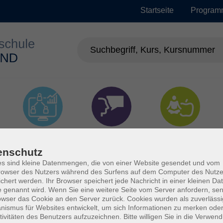
Startseite
Program
EDV &
Sprachen
Gesundheit
Digitalisierung
enschutz
s sind kleine Datenmengen, die von einer Website gesendet und vom
owser des Nutzers während des Surfens auf dem Computer des Nutze
chert werden. Ihr Browser speichert jede Nachricht in einer kleinen Dat
 genannt wird. Wenn Sie eine weitere Seite vom Server anfordern, se
owser das Cookie an den Server zurück. Cookies wurden als zuverlässi
ismus für Websites entwickelt, um sich Informationen zu merken oder
tivitäten des Benutzers aufzuzeichnen. Bitte willigen Sie in die Verwen