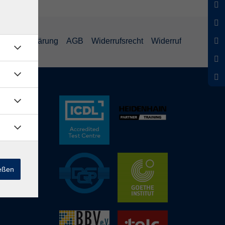
schutzerklärung
AGB
Widerrufsrecht
Widerruf
ießen