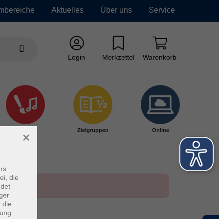
mbereiche
Aktuelles
Über uns
Service
Login
Merkzettel
Warenkorb
Kultur
Zielgruppen
Online
×
rs
ei, die
ndet
ger
 die
dung