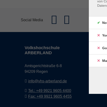
von Co
Daten
Social Media
No
Yo
Volkshochschule
Öffn
Go
ARBERLAND
Monta
Ma
Amtsgerichtstraße 6-8
08:30 
94209 Regen
13:00 
info@vhs-arberland.de
Freita
08:30 
Tel.: +49 9921 9605 4400
Fax: +49 9921 9605 4455