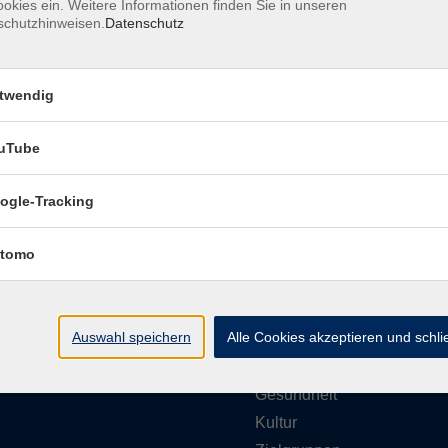
okies ein. Weitere Informationen finden Sie in unseren
schutzhinweisen.
Datenschutz
Barrierefreiheitserklärung
Impressum
Daten
twendig
uTube
ungszeiten
Programmbereiche
ogle-Tracking
g bis Donnerstag
tomo
vhs akademie
- 12:00 Uhr
Gesellschaft
- 16:00 Uhr
Beruf & Karriere
Auswahl speichern
Alle Cookies akzeptieren und schl
EDV & Digitalisierung
g
- 12:00 Uhr
Sprachen
Gesundheit
Kultur