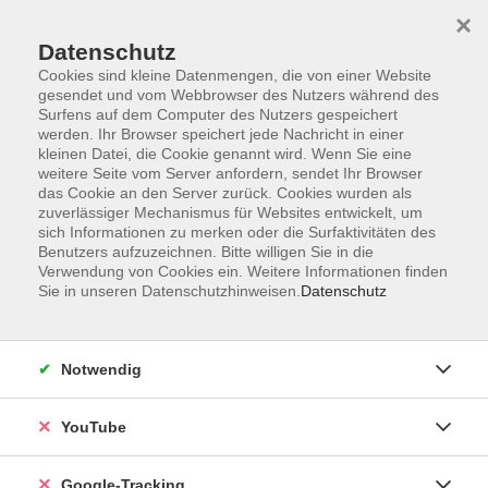
×
Datenschutz
Cookies sind kleine Datenmengen, die von einer Website
gesendet und vom Webbrowser des Nutzers während des
Surfens auf dem Computer des Nutzers gespeichert
Skip to main content
werden. Ihr Browser speichert jede Nachricht in einer
kleinen Datei, die Cookie genannt wird. Wenn Sie eine
weitere Seite vom Server anfordern, sendet Ihr Browser
Der Kurs konnte nicht gefunden werden.
das Cookie an den Server zurück. Cookies wurden als
zuverlässiger Mechanismus für Websites entwickelt, um
sich Informationen zu merken oder die Surfaktivitäten des
Benutzers aufzuzeichnen. Bitte willigen Sie in die
Verwendung von Cookies ein. Weitere Informationen finden
Sie in unseren Datenschutzhinweisen.
Datenschutz
Barrierefreiheitserklärung
Impressum
Datenschutzerklärung
Notwendig
AGB
Widerrufsrecht
YouTube
Widerruf
Google-Tracking