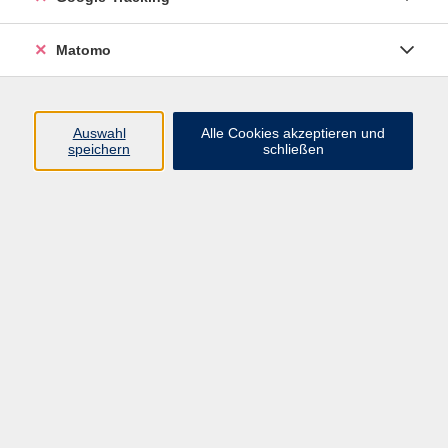
Volkshochschule ARBERLAND
Matomo
Amtsgerichtstraße 6-8
94209 Regen
Auswahl
Alle Cookies akzeptieren und
speichern
schließen
info@vhs-arberland.de
Tel.: +49 9921 9605 4400
Fax: +49 9921 9605 4455
Öffnungszeiten
Montag bis Donnerstag
08:30 - 12:00 Uhr
13:00 - 16:00 Uhr
Freitag