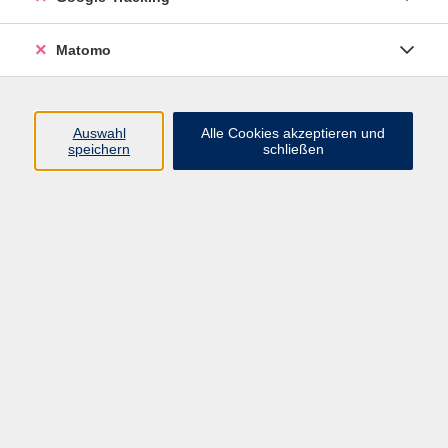
Volkshochschule ARBERLAND
Matomo
Amtsgerichtstraße 6-8
94209 Regen
Auswahl
Alle Cookies akzeptieren und
speichern
schließen
info@vhs-arberland.de
Tel.: +49 9921 9605 4400
Fax: +49 9921 9605 4455
Öffnungszeiten
Montag bis Donnerstag
08:30 - 12:00 Uhr
13:00 - 16:00 Uhr
Freitag