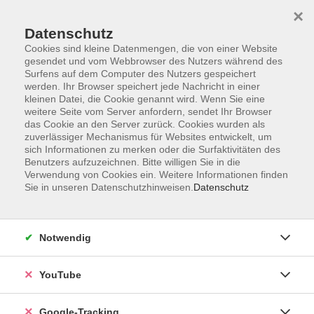
×
Datenschutz
Cookies sind kleine Datenmengen, die von einer Website
gesendet und vom Webbrowser des Nutzers während des
Surfens auf dem Computer des Nutzers gespeichert
Skip to main content
werden. Ihr Browser speichert jede Nachricht in einer
kleinen Datei, die Cookie genannt wird. Wenn Sie eine
weitere Seite vom Server anfordern, sendet Ihr Browser
Der Kurs konnte nicht gefunden werden.
das Cookie an den Server zurück. Cookies wurden als
zuverlässiger Mechanismus für Websites entwickelt, um
sich Informationen zu merken oder die Surfaktivitäten des
Benutzers aufzuzeichnen. Bitte willigen Sie in die
Verwendung von Cookies ein. Weitere Informationen finden
Sie in unseren Datenschutzhinweisen.
Datenschutz
Barrierefreiheitserklärung
Impressum
Datenschutzerklärung
Notwendig
AGB
Widerrufsrecht
YouTube
Widerruf
Google-Tracking