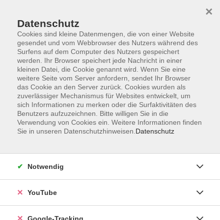
×
Datenschutz
Cookies sind kleine Datenmengen, die von einer Website
gesendet und vom Webbrowser des Nutzers während des
Surfens auf dem Computer des Nutzers gespeichert
Skip to main content
werden. Ihr Browser speichert jede Nachricht in einer
kleinen Datei, die Cookie genannt wird. Wenn Sie eine
weitere Seite vom Server anfordern, sendet Ihr Browser
Der Kurs konnte nicht gefunden werden.
das Cookie an den Server zurück. Cookies wurden als
zuverlässiger Mechanismus für Websites entwickelt, um
sich Informationen zu merken oder die Surfaktivitäten des
Benutzers aufzuzeichnen. Bitte willigen Sie in die
Verwendung von Cookies ein. Weitere Informationen finden
Sie in unseren Datenschutzhinweisen.
Datenschutz
Barrierefreiheitserklärung
Impressum
Datenschutzerklärung
Notwendig
AGB
Widerrufsrecht
YouTube
Widerruf
Google-Tracking