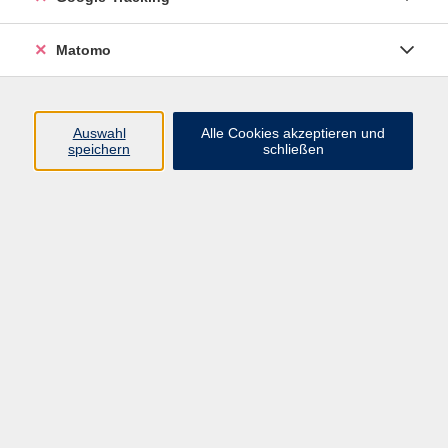
Volkshochschule ARBERLAND
Matomo
Amtsgerichtstraße 6-8
94209 Regen
Auswahl
Alle Cookies akzeptieren und
speichern
schließen
info@vhs-arberland.de
Tel.: +49 9921 9605 4400
Fax: +49 9921 9605 4455
Öffnungszeiten
Montag bis Donnerstag
08:30 - 12:00 Uhr
13:00 - 16:00 Uhr
Freitag