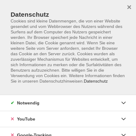
×
Datenschutz
Cookies sind kleine Datenmengen, die von einer Website
gesendet und vom Webbrowser des Nutzers während des
Surfens auf dem Computer des Nutzers gespeichert
Skip to main content
werden. Ihr Browser speichert jede Nachricht in einer
kleinen Datei, die Cookie genannt wird. Wenn Sie eine
weitere Seite vom Server anfordern, sendet Ihr Browser
Der Kurs konnte nicht gefunden werden.
das Cookie an den Server zurück. Cookies wurden als
zuverlässiger Mechanismus für Websites entwickelt, um
sich Informationen zu merken oder die Surfaktivitäten des
Benutzers aufzuzeichnen. Bitte willigen Sie in die
Verwendung von Cookies ein. Weitere Informationen finden
Sie in unseren Datenschutzhinweisen.
Datenschutz
Barrierefreiheitserklärung
Impressum
Datenschutzerklärung
Notwendig
AGB
Widerrufsrecht
YouTube
Widerruf
Google-Tracking