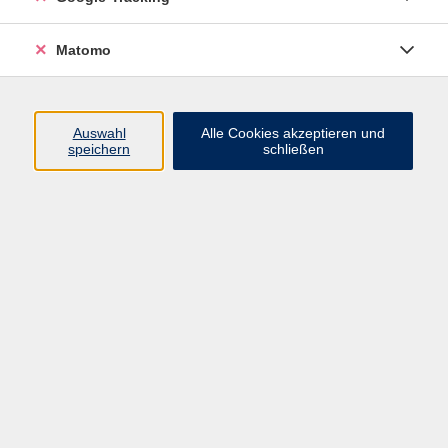
Volkshochschule ARBERLAND
Matomo
Amtsgerichtstraße 6-8
94209 Regen
Auswahl
Alle Cookies akzeptieren und
speichern
schließen
info@vhs-arberland.de
Tel.: +49 9921 9605 4400
Fax: +49 9921 9605 4455
Öffnungszeiten
Montag bis Donnerstag
08:30 - 12:00 Uhr
13:00 - 16:00 Uhr
Freitag