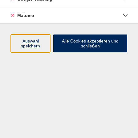
Volkshochschule ARBERLAND
Matomo
Amtsgerichtstraße 6-8
94209 Regen
Auswahl
Alle Cookies akzeptieren und
speichern
schließen
info@vhs-arberland.de
Tel.: +49 9921 9605 4400
Fax: +49 9921 9605 4455
Öffnungszeiten
Montag bis Donnerstag
08:30 - 12:00 Uhr
13:00 - 16:00 Uhr
Freitag