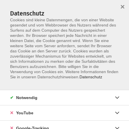
×
Datenschutz
Cookies sind kleine Datenmengen, die von einer Website
gesendet und vom Webbrowser des Nutzers während des
Surfens auf dem Computer des Nutzers gespeichert
Skip to main content
werden. Ihr Browser speichert jede Nachricht in einer
kleinen Datei, die Cookie genannt wird. Wenn Sie eine
weitere Seite vom Server anfordern, sendet Ihr Browser
Der Kurs konnte nicht gefunden werden.
das Cookie an den Server zurück. Cookies wurden als
zuverlässiger Mechanismus für Websites entwickelt, um
sich Informationen zu merken oder die Surfaktivitäten des
Benutzers aufzuzeichnen. Bitte willigen Sie in die
Verwendung von Cookies ein. Weitere Informationen finden
Barrierefreiheitserklärung
Sie in unseren Datenschutzhinweisen.
Datenschutz
Impressum
Datenschutzerklärung
Notwendig
AGB
Widerrufsrecht
YouTube
Widerruf
Google-Tracking