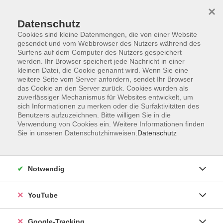
×
Datenschutz
Cookies sind kleine Datenmengen, die von einer Website
gesendet und vom Webbrowser des Nutzers während des
Surfens auf dem Computer des Nutzers gespeichert
Skip to main content
werden. Ihr Browser speichert jede Nachricht in einer
kleinen Datei, die Cookie genannt wird. Wenn Sie eine
weitere Seite vom Server anfordern, sendet Ihr Browser
Der Kurs konnte nicht gefunden werden.
das Cookie an den Server zurück. Cookies wurden als
zuverlässiger Mechanismus für Websites entwickelt, um
sich Informationen zu merken oder die Surfaktivitäten des
Benutzers aufzuzeichnen. Bitte willigen Sie in die
Verwendung von Cookies ein. Weitere Informationen finden
Sie in unseren Datenschutzhinweisen.
Datenschutz
Barrierefreiheitserklärung
Impressum
Datenschutzerklärung
Notwendig
AGB
Widerrufsrecht
YouTube
Widerruf
Google-Tracking