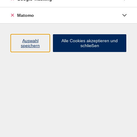
Volkshochschule ARBERLAND
Matomo
Amtsgerichtstraße 6-8
94209 Regen
Auswahl
Alle Cookies akzeptieren und
speichern
schließen
info@vhs-arberland.de
Tel.: +49 9921 9605 4400
Fax: +49 9921 9605 4455
Öffnungszeiten
Montag bis Donnerstag
08:30 - 12:00 Uhr
13:00 - 16:00 Uhr
Freitag