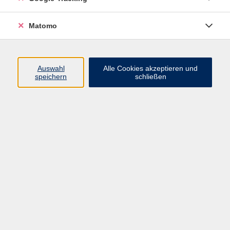
Volkshochschule ARBERLAND
Matomo
Amtsgerichtstraße 6-8
94209 Regen
Auswahl
Alle Cookies akzeptieren und
speichern
schließen
info@vhs-arberland.de
Tel.: +49 9921 9605 4400
Fax: +49 9921 9605 4455
Öffnungszeiten
Montag bis Donnerstag
08:30 - 12:00 Uhr
13:00 - 16:00 Uhr
Freitag