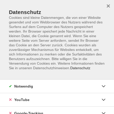
×
Datenschutz
Cookies sind kleine Datenmengen, die von einer Website
gesendet und vom Webbrowser des Nutzers während des
Surfens auf dem Computer des Nutzers gespeichert
Skip to main content
werden. Ihr Browser speichert jede Nachricht in einer
kleinen Datei, die Cookie genannt wird. Wenn Sie eine
weitere Seite vom Server anfordern, sendet Ihr Browser
Der Kurs konnte nicht gefunden werden.
das Cookie an den Server zurück. Cookies wurden als
zuverlässiger Mechanismus für Websites entwickelt, um
sich Informationen zu merken oder die Surfaktivitäten des
Benutzers aufzuzeichnen. Bitte willigen Sie in die
Verwendung von Cookies ein. Weitere Informationen finden
Sie in unseren Datenschutzhinweisen.
Datenschutz
Barrierefreiheitserklärung
Impressum
Datenschutzerklärung
Notwendig
AGB
Widerrufsrecht
YouTube
Widerruf
Google-Tracking