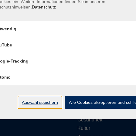
okies ein. Weitere Informationen finden Sie in unseren
schutzhinweisen.
Datenschutz
Barrierefreiheitserklärung
Impressum
Daten
twendig
uTube
ungszeiten
Programmbereiche
ogle-Tracking
g bis Donnerstag
tomo
vhs akademie
- 12:00 Uhr
Gesellschaft
- 16:00 Uhr
Beruf & Karriere
Auswahl speichern
Alle Cookies akzeptieren und schl
EDV & Digitalisierung
g
- 12:00 Uhr
Sprachen
Gesundheit
Kultur