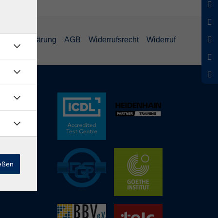
schutzerklärung
AGB
Widerrufsrecht
Widerruf
ießen