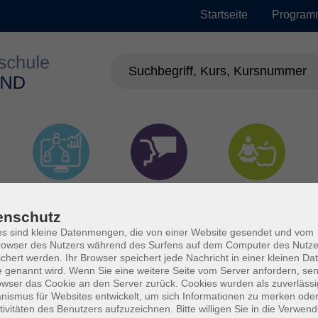
Startseite
Program
EDV &
Sprachen
Gesundheit
Digitalisierung
enschutz
s sind kleine Datenmengen, die von einer Website gesendet und vom
owser des Nutzers während des Surfens auf dem Computer des Nutze
chert werden. Ihr Browser speichert jede Nachricht in einer kleinen Dat
 genannt wird. Wenn Sie eine weitere Seite vom Server anfordern, se
owser das Cookie an den Server zurück. Cookies wurden als zuverlässi
ismus für Websites entwickelt, um sich Informationen zu merken oder
tivitäten des Benutzers aufzuzeichnen. Bitte willigen Sie in die Verwen