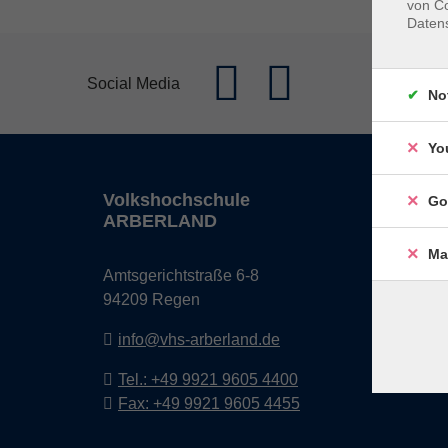
von Co
Daten
Social Media
No
Yo
Volkshochschule
Öffn
Go
ARBERLAND
Monta
Ma
Amtsgerichtstraße 6-8
08:30 
94209 Regen
13:00 
info@vhs-arberland.de
Freita
08:30 
Tel.: +49 9921 9605 4400
Fax: +49 9921 9605 4455