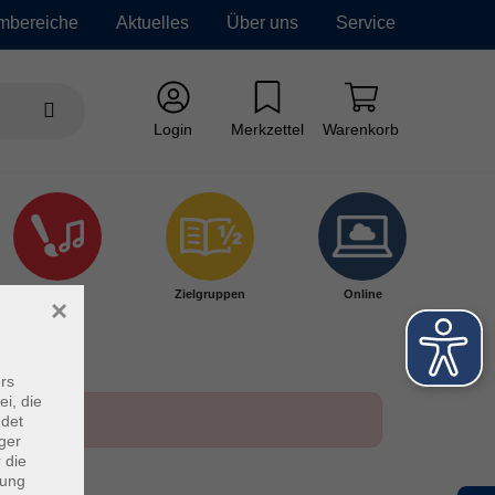
mbereiche
Aktuelles
Über uns
Service
Login
Merkzettel
Warenkorb
Kultur
Zielgruppen
Online
×
rs
ei, die
ndet
ger
 die
dung