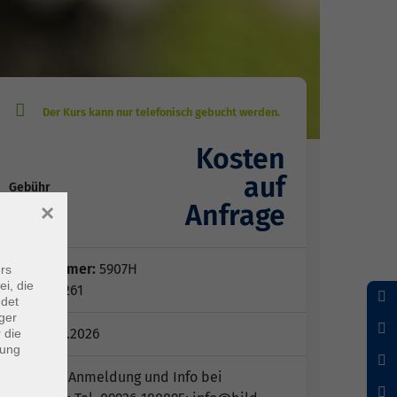
Kosten
auf
Gebühr
Anfrage
×
Kursnummer:
5907H
rs
ei, die
Periode 261
ndet
ger
14.8.-21.8.2026
 die
dung
Hinweis:
Anmeldung und Info bei