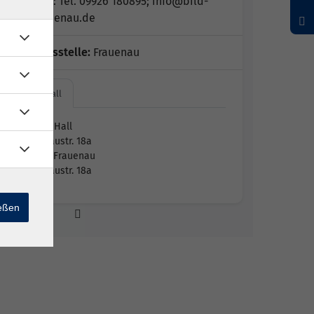
BildWerk: Tel. 09926 180895; info@bild-
werk-frauenau.de
Geschäftsstelle:
Frauenau
Tom´s Hall
Tom´s Hall
Moosaustr. 18a
94258 Frauenau
Moosaustr. 18a
ießen