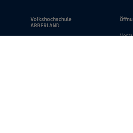
Volkshochschule
Öffnu
ARBERLAND
Monta
Amtsgerichtstraße 6-8
08:30 
94209 Regen
13:00 
info@vhs-arberland.de
Freita
08:30 
Tel.: +49 9921 9605 4400
Fax: +49 9921 9605 4455