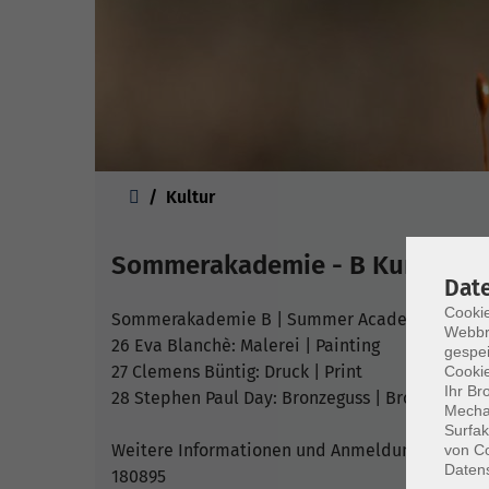
Sie sind hier:
Kultur
Sommerakademie - B Kurz 2
Dat
Cookie
Sommerakademie B | Summer Academy B, short c
Webbr
26 Eva Blanchè: Malerei | Painting
gespei
27 Clemens Büntig: Druck | Print
Cookie
Ihr Br
28 Stephen Paul Day: Bronzeguss | Bronze Casti
Mechan
Surfak
Weitere Informationen und Anmeldung unter htt
von Co
Daten
180895