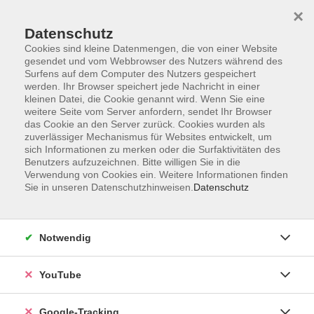
×
Datenschutz
Cookies sind kleine Datenmengen, die von einer Website
gesendet und vom Webbrowser des Nutzers während des
Surfens auf dem Computer des Nutzers gespeichert
Skip to main content
werden. Ihr Browser speichert jede Nachricht in einer
kleinen Datei, die Cookie genannt wird. Wenn Sie eine
weitere Seite vom Server anfordern, sendet Ihr Browser
Der Kurs konnte nicht gefunden werden.
das Cookie an den Server zurück. Cookies wurden als
zuverlässiger Mechanismus für Websites entwickelt, um
sich Informationen zu merken oder die Surfaktivitäten des
Benutzers aufzuzeichnen. Bitte willigen Sie in die
Verwendung von Cookies ein. Weitere Informationen finden
Sie in unseren Datenschutzhinweisen.
Datenschutz
Barrierefreiheitserklärung
Impressum
Datenschutzerklärung
Notwendig
AGB
Widerrufsrecht
YouTube
Widerruf
Google-Tracking