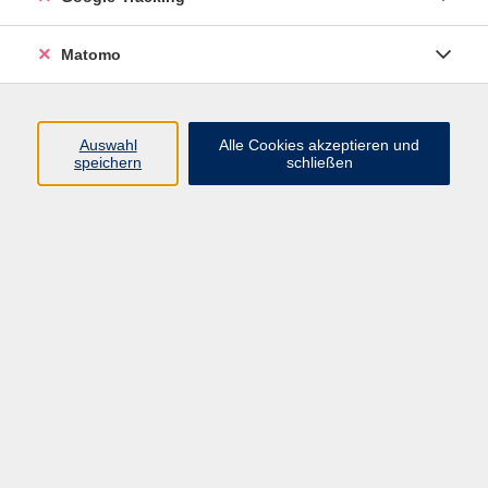
Volkshochschule ARBERLAND
Matomo
Amtsgerichtstraße 6-8
94209 Regen
Auswahl
Alle Cookies akzeptieren und
speichern
schließen
info@vhs-arberland.de
Tel.: +49 9921 9605 4400
Fax: +49 9921 9605 4455
Öffnungszeiten
Montag bis Donnerstag
08:30 - 12:00 Uhr
13:00 - 16:00 Uhr
Freitag