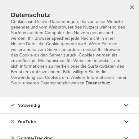
×
Datenschutz
Cookies sind kleine Datenmengen, die von einer Website
gesendet und vom Webbrowser des Nutzers während des
Surfens auf dem Computer des Nutzers gespeichert
Skip to main content
werden. Ihr Browser speichert jede Nachricht in einer
kleinen Datei, die Cookie genannt wird. Wenn Sie eine
weitere Seite vom Server anfordern, sendet Ihr Browser
Der Kurs konnte nicht gefunden werden.
das Cookie an den Server zurück. Cookies wurden als
zuverlässiger Mechanismus für Websites entwickelt, um
sich Informationen zu merken oder die Surfaktivitäten des
Benutzers aufzuzeichnen. Bitte willigen Sie in die
Verwendung von Cookies ein. Weitere Informationen finden
Sie in unseren Datenschutzhinweisen.
Datenschutz
Barrierefreiheitserklärung
Impressum
Datenschutzerklärung
Notwendig
AGB
Widerrufsrecht
YouTube
Widerruf
Google-Tracking