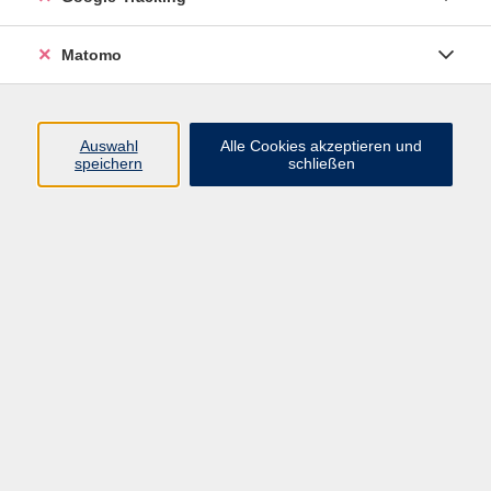
Volkshochschule ARBERLAND
Matomo
Amtsgerichtstraße 6-8
94209 Regen
Auswahl
Alle Cookies akzeptieren und
speichern
schließen
info@vhs-arberland.de
Tel.: +49 9921 9605 4400
Fax: +49 9921 9605 4455
Öffnungszeiten
Montag bis Donnerstag
08:30 - 12:00 Uhr
13:00 - 16:00 Uhr
Freitag