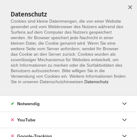
×
Datenschutz
Cookies sind kleine Datenmengen, die von einer Website
gesendet und vom Webbrowser des Nutzers während des
Surfens auf dem Computer des Nutzers gespeichert
Skip to main content
werden. Ihr Browser speichert jede Nachricht in einer
kleinen Datei, die Cookie genannt wird. Wenn Sie eine
weitere Seite vom Server anfordern, sendet Ihr Browser
Der Kurs konnte nicht gefunden werden.
das Cookie an den Server zurück. Cookies wurden als
zuverlässiger Mechanismus für Websites entwickelt, um
sich Informationen zu merken oder die Surfaktivitäten des
Benutzers aufzuzeichnen. Bitte willigen Sie in die
Verwendung von Cookies ein. Weitere Informationen finden
Barrierefreiheitserklärung
Sie in unseren Datenschutzhinweisen.
Datenschutz
Impressum
Datenschutzerklärung
Notwendig
AGB
Widerrufsrecht
YouTube
Widerruf
Google-Tracking