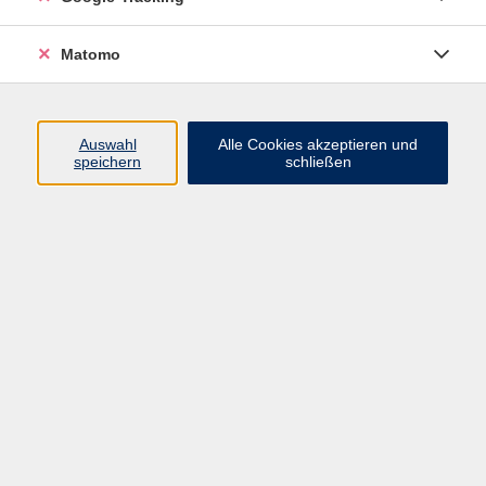
Volkshochschule ARBERLAND
Matomo
Amtsgerichtstraße 6-8
94209 Regen
Auswahl
Alle Cookies akzeptieren und
speichern
schließen
info@vhs-arberland.de
Tel.: +49 9921 9605 4400
Fax: +49 9921 9605 4455
Öffnungszeiten
Montag bis Donnerstag
08:30 - 12:00 Uhr
13:00 - 16:00 Uhr
Freitag