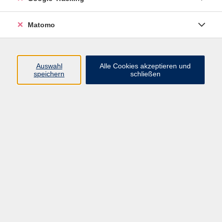
Volkshochschule ARBERLAND
Matomo
Amtsgerichtstraße 6-8
94209 Regen
Auswahl
Alle Cookies akzeptieren und
speichern
schließen
info@vhs-arberland.de
Tel.: +49 9921 9605 4400
Fax: +49 9921 9605 4455
Öffnungszeiten
Montag bis Donnerstag
08:30 - 12:00 Uhr
13:00 - 16:00 Uhr
Freitag