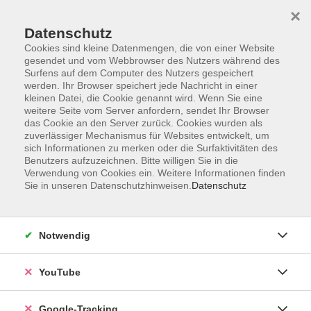
×
Datenschutz
Cookies sind kleine Datenmengen, die von einer Website
gesendet und vom Webbrowser des Nutzers während des
Surfens auf dem Computer des Nutzers gespeichert
Skip to main content
werden. Ihr Browser speichert jede Nachricht in einer
kleinen Datei, die Cookie genannt wird. Wenn Sie eine
weitere Seite vom Server anfordern, sendet Ihr Browser
Der Kurs konnte nicht gefunden werden.
das Cookie an den Server zurück. Cookies wurden als
zuverlässiger Mechanismus für Websites entwickelt, um
sich Informationen zu merken oder die Surfaktivitäten des
Benutzers aufzuzeichnen. Bitte willigen Sie in die
Verwendung von Cookies ein. Weitere Informationen finden
Sie in unseren Datenschutzhinweisen.
Datenschutz
Barrierefreiheitserklärung
Impressum
Datenschutzerklärung
Notwendig
AGB
Widerrufsrecht
YouTube
Widerruf
Google-Tracking