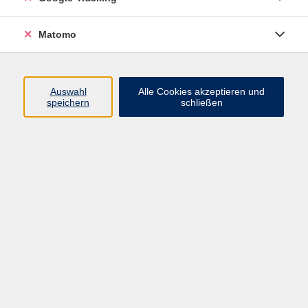
Volkshochschule ARBERLAND
Matomo
Amtsgerichtstraße 6-8
94209 Regen
Auswahl
Alle Cookies akzeptieren und
speichern
schließen
info@vhs-arberland.de
Tel.: +49 9921 9605 4400
Fax: +49 9921 9605 4455
Öffnungszeiten
Montag bis Donnerstag
08:30 - 12:00 Uhr
13:00 - 16:00 Uhr
Freitag