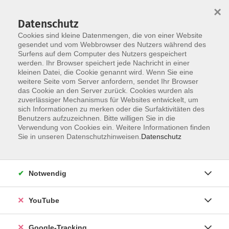
×
Datenschutz
Cookies sind kleine Datenmengen, die von einer Website
gesendet und vom Webbrowser des Nutzers während des
Surfens auf dem Computer des Nutzers gespeichert
Skip to main content
werden. Ihr Browser speichert jede Nachricht in einer
kleinen Datei, die Cookie genannt wird. Wenn Sie eine
weitere Seite vom Server anfordern, sendet Ihr Browser
Der Kurs konnte nicht gefunden werden.
das Cookie an den Server zurück. Cookies wurden als
zuverlässiger Mechanismus für Websites entwickelt, um
sich Informationen zu merken oder die Surfaktivitäten des
Benutzers aufzuzeichnen. Bitte willigen Sie in die
Verwendung von Cookies ein. Weitere Informationen finden
Barrierefreiheitserklärung
Sie in unseren Datenschutzhinweisen.
Datenschutz
Impressum
Datenschutzerklärung
Notwendig
AGB
Widerrufsrecht
YouTube
Widerruf
Google-Tracking