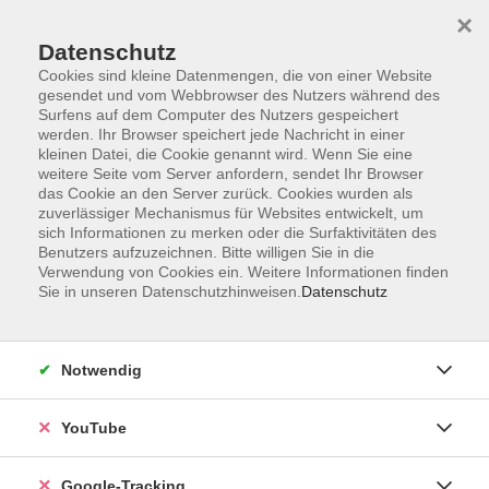
×
Datenschutz
Cookies sind kleine Datenmengen, die von einer Website
gesendet und vom Webbrowser des Nutzers während des
Surfens auf dem Computer des Nutzers gespeichert
Skip to main content
werden. Ihr Browser speichert jede Nachricht in einer
kleinen Datei, die Cookie genannt wird. Wenn Sie eine
weitere Seite vom Server anfordern, sendet Ihr Browser
Der Kurs konnte nicht gefunden werden.
das Cookie an den Server zurück. Cookies wurden als
zuverlässiger Mechanismus für Websites entwickelt, um
sich Informationen zu merken oder die Surfaktivitäten des
Benutzers aufzuzeichnen. Bitte willigen Sie in die
Verwendung von Cookies ein. Weitere Informationen finden
Sie in unseren Datenschutzhinweisen.
Datenschutz
Barrierefreiheitserklärung
Impressum
Datenschutzerklärung
Notwendig
AGB
Widerrufsrecht
YouTube
Widerruf
Google-Tracking