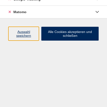
Volkshochschule ARBERLAND
Matomo
Amtsgerichtstraße 6-8
94209 Regen
Auswahl
Alle Cookies akzeptieren und
speichern
schließen
info@vhs-arberland.de
Tel.: +49 9921 9605 4400
Fax: +49 9921 9605 4455
Öffnungszeiten
Montag bis Donnerstag
08:30 - 12:00 Uhr
13:00 - 16:00 Uhr
Freitag