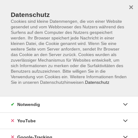
×
Datenschutz
Cookies sind kleine Datenmengen, die von einer Website
gesendet und vom Webbrowser des Nutzers während des
Surfens auf dem Computer des Nutzers gespeichert
Skip to main content
werden. Ihr Browser speichert jede Nachricht in einer
kleinen Datei, die Cookie genannt wird. Wenn Sie eine
weitere Seite vom Server anfordern, sendet Ihr Browser
Der Kurs konnte nicht gefunden werden.
das Cookie an den Server zurück. Cookies wurden als
zuverlässiger Mechanismus für Websites entwickelt, um
sich Informationen zu merken oder die Surfaktivitäten des
Benutzers aufzuzeichnen. Bitte willigen Sie in die
Verwendung von Cookies ein. Weitere Informationen finden
Sie in unseren Datenschutzhinweisen.
Datenschutz
Barrierefreiheitserklärung
Impressum
Datenschutzerklärung
Notwendig
AGB
Widerrufsrecht
YouTube
Widerruf
Google-Tracking