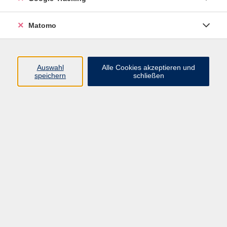
Volkshochschule ARBERLAND
Matomo
Amtsgerichtstraße 6-8
94209 Regen
Auswahl
Alle Cookies akzeptieren und
speichern
schließen
info@vhs-arberland.de
Tel.: +49 9921 9605 4400
Fax: +49 9921 9605 4455
Öffnungszeiten
Montag bis Donnerstag
08:30 - 12:00 Uhr
13:00 - 16:00 Uhr
Freitag