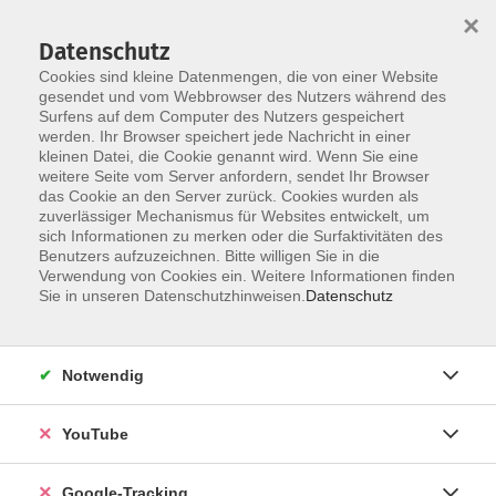
×
Datenschutz
Cookies sind kleine Datenmengen, die von einer Website
gesendet und vom Webbrowser des Nutzers während des
Surfens auf dem Computer des Nutzers gespeichert
Skip to main content
werden. Ihr Browser speichert jede Nachricht in einer
kleinen Datei, die Cookie genannt wird. Wenn Sie eine
weitere Seite vom Server anfordern, sendet Ihr Browser
Der Kurs konnte nicht gefunden werden.
das Cookie an den Server zurück. Cookies wurden als
zuverlässiger Mechanismus für Websites entwickelt, um
sich Informationen zu merken oder die Surfaktivitäten des
Benutzers aufzuzeichnen. Bitte willigen Sie in die
Verwendung von Cookies ein. Weitere Informationen finden
Barrierefreiheitserklärung
Sie in unseren Datenschutzhinweisen.
Datenschutz
Impressum
Datenschutzerklärung
Notwendig
AGB
Widerrufsrecht
YouTube
Widerruf
Google-Tracking