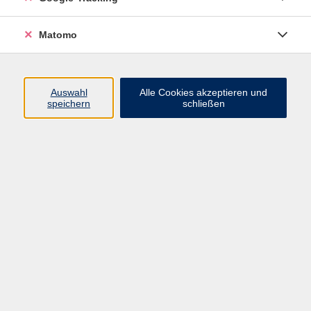
Volkshochschule ARBERLAND
Matomo
Amtsgerichtstraße 6-8
94209 Regen
Auswahl
Alle Cookies akzeptieren und
speichern
schließen
info@vhs-arberland.de
Tel.: +49 9921 9605 4400
Fax: +49 9921 9605 4455
Öffnungszeiten
Montag bis Donnerstag
08:30 - 12:00 Uhr
13:00 - 16:00 Uhr
Freitag