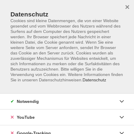
×
Datenschutz
Cookies sind kleine Datenmengen, die von einer Website
gesendet und vom Webbrowser des Nutzers während des
Surfens auf dem Computer des Nutzers gespeichert
Skip to main content
werden. Ihr Browser speichert jede Nachricht in einer
kleinen Datei, die Cookie genannt wird. Wenn Sie eine
weitere Seite vom Server anfordern, sendet Ihr Browser
Der Kurs konnte nicht gefunden werden.
das Cookie an den Server zurück. Cookies wurden als
zuverlässiger Mechanismus für Websites entwickelt, um
sich Informationen zu merken oder die Surfaktivitäten des
Benutzers aufzuzeichnen. Bitte willigen Sie in die
Verwendung von Cookies ein. Weitere Informationen finden
Sie in unseren Datenschutzhinweisen.
Datenschutz
Barrierefreiheitserklärung
Impressum
Datenschutzerklärung
Notwendig
AGB
Widerrufsrecht
YouTube
Widerruf
Google-Tracking