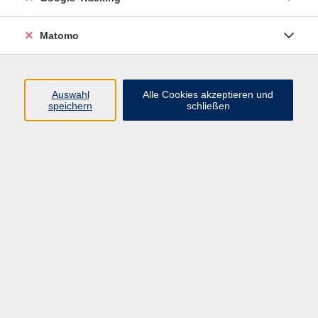
Volkshochschule ARBERLAND
Matomo
Amtsgerichtstraße 6-8
94209 Regen
Auswahl
Alle Cookies akzeptieren und
speichern
schließen
info@vhs-arberland.de
Tel.: +49 9921 9605 4400
Fax: +49 9921 9605 4455
Öffnungszeiten
Montag bis Donnerstag
08:30 - 12:00 Uhr
13:00 - 16:00 Uhr
Freitag