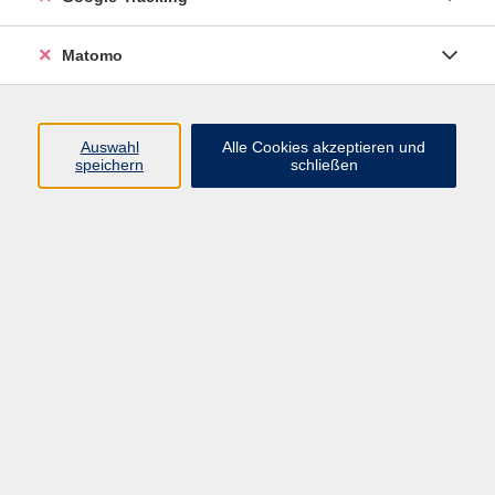
Volkshochschule ARBERLAND
Matomo
Amtsgerichtstraße 6-8
94209 Regen
Auswahl
Alle Cookies akzeptieren und
speichern
schließen
info@vhs-arberland.de
Tel.: +49 9921 9605 4400
Fax: +49 9921 9605 4455
Öffnungszeiten
Montag bis Donnerstag
08:30 - 12:00 Uhr
13:00 - 16:00 Uhr
Freitag