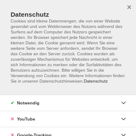
×
Datenschutz
Cookies sind kleine Datenmengen, die von einer Website
gesendet und vom Webbrowser des Nutzers während des
Surfens auf dem Computer des Nutzers gespeichert
Skip to main content
werden. Ihr Browser speichert jede Nachricht in einer
kleinen Datei, die Cookie genannt wird. Wenn Sie eine
weitere Seite vom Server anfordern, sendet Ihr Browser
Der Kurs konnte nicht gefunden werden.
das Cookie an den Server zurück. Cookies wurden als
zuverlässiger Mechanismus für Websites entwickelt, um
sich Informationen zu merken oder die Surfaktivitäten des
Benutzers aufzuzeichnen. Bitte willigen Sie in die
Verwendung von Cookies ein. Weitere Informationen finden
Sie in unseren Datenschutzhinweisen.
Datenschutz
Barrierefreiheitserklärung
Impressum
Datenschutzerklärung
Notwendig
AGB
Widerrufsrecht
YouTube
Widerruf
Google-Tracking