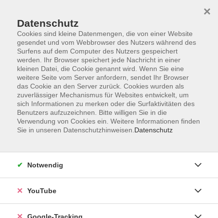
×
Datenschutz
Cookies sind kleine Datenmengen, die von einer Website
gesendet und vom Webbrowser des Nutzers während des
Surfens auf dem Computer des Nutzers gespeichert
Skip to main content
werden. Ihr Browser speichert jede Nachricht in einer
kleinen Datei, die Cookie genannt wird. Wenn Sie eine
weitere Seite vom Server anfordern, sendet Ihr Browser
Der Kurs konnte nicht gefunden werden.
das Cookie an den Server zurück. Cookies wurden als
zuverlässiger Mechanismus für Websites entwickelt, um
sich Informationen zu merken oder die Surfaktivitäten des
Benutzers aufzuzeichnen. Bitte willigen Sie in die
Verwendung von Cookies ein. Weitere Informationen finden
Sie in unseren Datenschutzhinweisen.
Datenschutz
Barrierefreiheitserklärung
Impressum
Datenschutzerklärung
Notwendig
AGB
Widerrufsrecht
YouTube
Widerruf
Google-Tracking