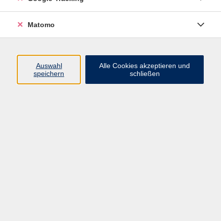
Volkshochschule ARBERLAND
Matomo
Amtsgerichtstraße 6-8
94209 Regen
Auswahl
Alle Cookies akzeptieren und
speichern
schließen
info@vhs-arberland.de
Tel.: +49 9921 9605 4400
Fax: +49 9921 9605 4455
Öffnungszeiten
Montag bis Donnerstag
08:30 - 12:00 Uhr
13:00 - 16:00 Uhr
Freitag