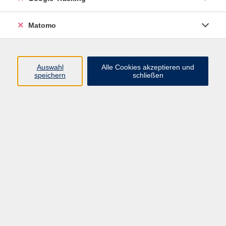
Volkshochschule ARBERLAND
Matomo
Amtsgerichtstraße 6-8
94209 Regen
Auswahl
Alle Cookies akzeptieren und
speichern
schließen
info@vhs-arberland.de
Tel.: +49 9921 9605 4400
Fax: +49 9921 9605 4455
Öffnungszeiten
Montag bis Donnerstag
08:30 - 12:00 Uhr
13:00 - 16:00 Uhr
Freitag