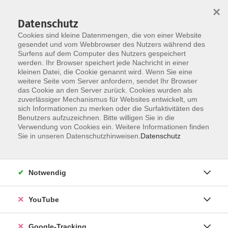
×
Datenschutz
Cookies sind kleine Datenmengen, die von einer Website
gesendet und vom Webbrowser des Nutzers während des
Surfens auf dem Computer des Nutzers gespeichert
Skip to main content
werden. Ihr Browser speichert jede Nachricht in einer
kleinen Datei, die Cookie genannt wird. Wenn Sie eine
weitere Seite vom Server anfordern, sendet Ihr Browser
Der Kurs konnte nicht gefunden werden.
das Cookie an den Server zurück. Cookies wurden als
zuverlässiger Mechanismus für Websites entwickelt, um
sich Informationen zu merken oder die Surfaktivitäten des
Benutzers aufzuzeichnen. Bitte willigen Sie in die
Verwendung von Cookies ein. Weitere Informationen finden
Barrierefreiheitserklärung
Sie in unseren Datenschutzhinweisen.
Datenschutz
Impressum
Datenschutzerklärung
Notwendig
AGB
Widerrufsrecht
YouTube
Widerruf
Google-Tracking