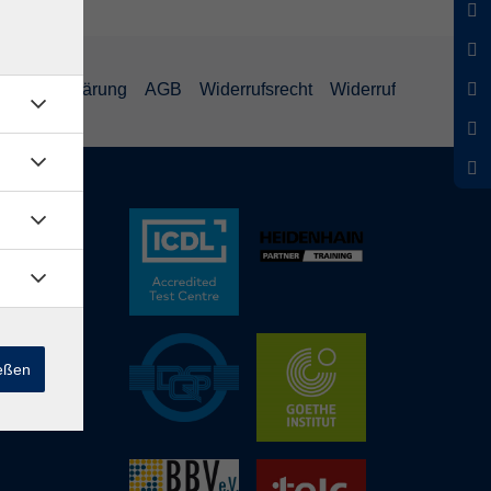
schutzerklärung
AGB
Widerrufsrecht
Widerruf
ießen