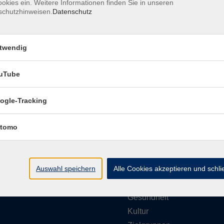
okies ein. Weitere Informationen finden Sie in unseren
schutzhinweisen.
Datenschutz
Barrierefreiheitserklärung
Impressum
Daten
twendig
uTube
ungszeiten
Programmbereiche
ogle-Tracking
g bis Donnerstag
tomo
vhs akademie
- 12:00 Uhr
Gesellschaft
- 16:00 Uhr
Beruf & Karriere
Auswahl speichern
Alle Cookies akzeptieren und schl
EDV & Digitalisierung
g
- 12:00 Uhr
Sprachen
Gesundheit
Kultur