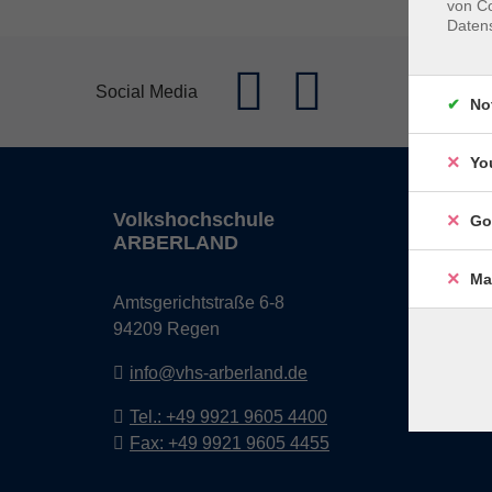
von Co
Daten
Social Media
No
Yo
Volkshochschule
Öffn
Go
ARBERLAND
Monta
Ma
Amtsgerichtstraße 6-8
08:30 
94209 Regen
13:00 
info@vhs-arberland.de
Freita
08:30 
Tel.: +49 9921 9605 4400
Fax: +49 9921 9605 4455