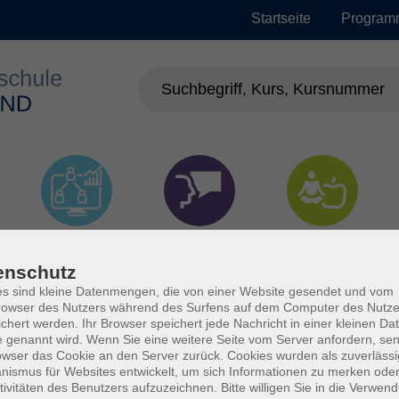
Startseite
Program
EDV &
Sprachen
Gesundheit
Digitalisierung
enschutz
s sind kleine Datenmengen, die von einer Website gesendet und vom
owser des Nutzers während des Surfens auf dem Computer des Nutze
chert werden. Ihr Browser speichert jede Nachricht in einer kleinen Dat
 genannt wird. Wenn Sie eine weitere Seite vom Server anfordern, se
owser das Cookie an den Server zurück. Cookies wurden als zuverlässi
ismus für Websites entwickelt, um sich Informationen zu merken oder
tivitäten des Benutzers aufzuzeichnen. Bitte willigen Sie in die Verwen