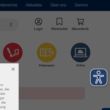
mbereiche
Aktuelles
Über uns
Service
Login
Merkzettel
Warenkorb
Kultur
Zielgruppen
Online
×
rs
ei, die
ndet
ger
 die
dung