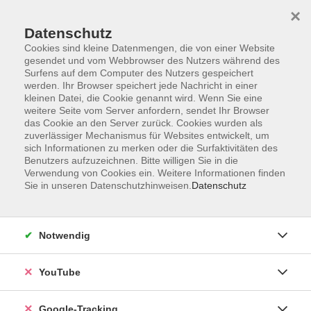
×
Datenschutz
Cookies sind kleine Datenmengen, die von einer Website
gesendet und vom Webbrowser des Nutzers während des
Surfens auf dem Computer des Nutzers gespeichert
Skip to main content
werden. Ihr Browser speichert jede Nachricht in einer
kleinen Datei, die Cookie genannt wird. Wenn Sie eine
weitere Seite vom Server anfordern, sendet Ihr Browser
Der Kurs konnte nicht gefunden werden.
das Cookie an den Server zurück. Cookies wurden als
zuverlässiger Mechanismus für Websites entwickelt, um
sich Informationen zu merken oder die Surfaktivitäten des
Benutzers aufzuzeichnen. Bitte willigen Sie in die
Verwendung von Cookies ein. Weitere Informationen finden
Sie in unseren Datenschutzhinweisen.
Datenschutz
Barrierefreiheitserklärung
Impressum
Datenschutzerklärung
Notwendig
AGB
Widerrufsrecht
YouTube
Widerruf
Google-Tracking