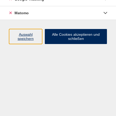
Volkshochschule ARBERLAND
Matomo
Amtsgerichtstraße 6-8
94209 Regen
Auswahl
Alle Cookies akzeptieren und
speichern
schließen
info@vhs-arberland.de
Tel.: +49 9921 9605 4400
Fax: +49 9921 9605 4455
Öffnungszeiten
Montag bis Donnerstag
08:30 - 12:00 Uhr
13:00 - 16:00 Uhr
Freitag