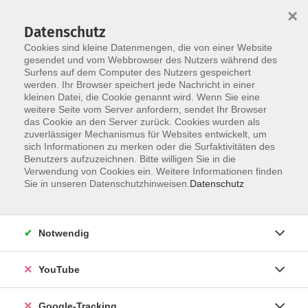
×
Datenschutz
Cookies sind kleine Datenmengen, die von einer Website
gesendet und vom Webbrowser des Nutzers während des
Surfens auf dem Computer des Nutzers gespeichert
Skip to main content
werden. Ihr Browser speichert jede Nachricht in einer
kleinen Datei, die Cookie genannt wird. Wenn Sie eine
weitere Seite vom Server anfordern, sendet Ihr Browser
Der Kurs konnte nicht gefunden werden.
das Cookie an den Server zurück. Cookies wurden als
zuverlässiger Mechanismus für Websites entwickelt, um
sich Informationen zu merken oder die Surfaktivitäten des
Benutzers aufzuzeichnen. Bitte willigen Sie in die
Verwendung von Cookies ein. Weitere Informationen finden
Barrierefreiheitserklärung
Sie in unseren Datenschutzhinweisen.
Datenschutz
Impressum
Datenschutzerklärung
Notwendig
AGB
Widerrufsrecht
YouTube
Widerruf
Google-Tracking