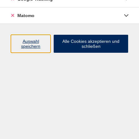
Volkshochschule ARBERLAND
Matomo
Amtsgerichtstraße 6-8
94209 Regen
Auswahl
Alle Cookies akzeptieren und
speichern
schließen
info@vhs-arberland.de
Tel.: +49 9921 9605 4400
Fax: +49 9921 9605 4455
Öffnungszeiten
Montag bis Donnerstag
08:30 - 12:00 Uhr
13:00 - 16:00 Uhr
Freitag