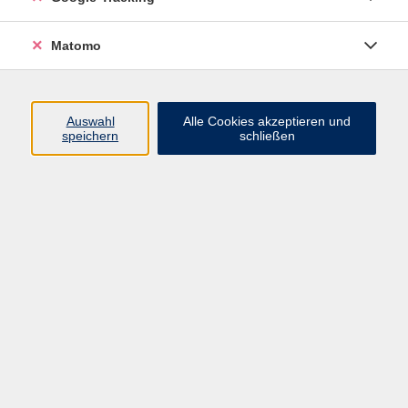
Volkshochschule ARBERLAND
Matomo
Amtsgerichtstraße 6-8
94209 Regen
Auswahl
Alle Cookies akzeptieren und
speichern
schließen
info@vhs-arberland.de
Tel.: +49 9921 9605 4400
Fax: +49 9921 9605 4455
Öffnungszeiten
Montag bis Donnerstag
08:30 - 12:00 Uhr
13:00 - 16:00 Uhr
Freitag