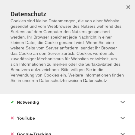
×
Datenschutz
Cookies sind kleine Datenmengen, die von einer Website
gesendet und vom Webbrowser des Nutzers während des
Surfens auf dem Computer des Nutzers gespeichert
Skip to main content
werden. Ihr Browser speichert jede Nachricht in einer
kleinen Datei, die Cookie genannt wird. Wenn Sie eine
weitere Seite vom Server anfordern, sendet Ihr Browser
Der Kurs konnte nicht gefunden werden.
das Cookie an den Server zurück. Cookies wurden als
zuverlässiger Mechanismus für Websites entwickelt, um
sich Informationen zu merken oder die Surfaktivitäten des
Benutzers aufzuzeichnen. Bitte willigen Sie in die
Verwendung von Cookies ein. Weitere Informationen finden
Barrierefreiheitserklärung
Sie in unseren Datenschutzhinweisen.
Datenschutz
Impressum
Datenschutzerklärung
Notwendig
AGB
Widerrufsrecht
YouTube
Widerruf
Google-Tracking