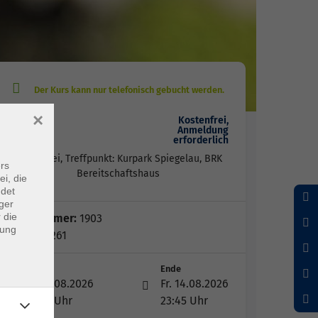
×
Kostenfrei,
Anmeldung
Gebühr
erforderlich
kostenfrei, Treffpunkt: Kurpark Spiegelau, BRK
rs
Bereitschaftshaus
ei, die
ndet
ger
 die
Kursnummer:
1903
dung
Periode 261
Start
Ende
Fr. 14.08.2026
Fr. 14.08.2026
21:30 Uhr
23:45 Uhr