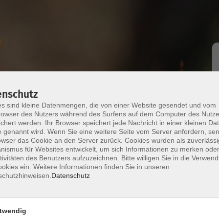
enschutz
s sind kleine Datenmengen, die von einer Website gesendet und vom
owser des Nutzers während des Surfens auf dem Computer des Nutze
bachtung der Perseiden
chert werden. Ihr Browser speichert jede Nachricht in einer kleinen Dat
 genannt wird. Wenn Sie eine weitere Seite vom Server anfordern, se
owser das Cookie an den Server zurück. Cookies wurden als zuverlässi
uzt die Umlaufbahn der Rückstände des Kometen
ismus für Websites entwickelt, um sich Informationen zu merken oder
eorstroms als Sternschnuppen am Himmel
tivitäten des Benutzers aufzuzeichnen. Bitte willigen Sie in die Verwen
tronomie Experten dieses Naturschauspiel und
okies ein. Weitere Informationen finden Sie in unseren
schutzhinweisen.
Datenschutz
rnenhimmel.
derungen und Treffpunkt werden unter
altungen.html bekannt gegeben. Beobachtungen
twendig