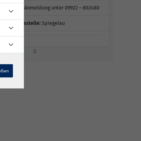
Hinweis:
Anmeldung unter 09922 – 802480
Geschäftsstelle:
Spiegelau
ießen