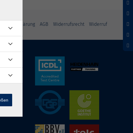
nschutzerklärung
AGB
Widerrufsrecht
Widerruf
ießen