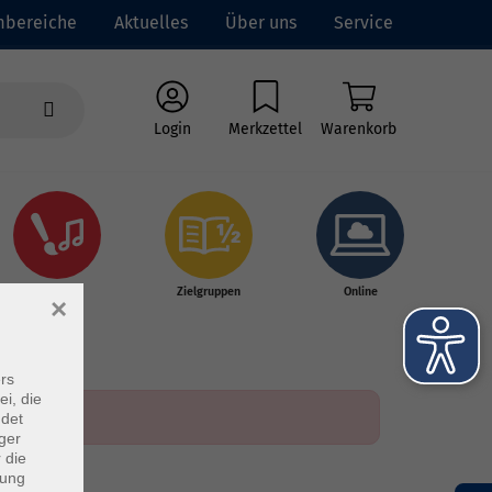
mbereiche
Aktuelles
Über uns
Service
Login
Merkzettel
Warenkorb
Kultur
Zielgruppen
Online
×
rs
ei, die
ndet
ger
 die
dung