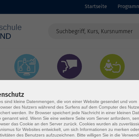
Startseite
Program
EDV &
Sprachen
Gesundheit
Digitalisierung
enschutz
s sind kleine Datenmengen, die von einer Website gesendet und vom
owser des Nutzers während des Surfens auf dem Computer des Nutze
chert werden. Ihr Browser speichert jede Nachricht in einer kleinen Dat
 genannt wird. Wenn Sie eine weitere Seite vom Server anfordern, se
owser das Cookie an den Server zurück. Cookies wurden als zuverlässi
ismus für Websites entwickelt, um sich Informationen zu merken oder
tivitäten des Benutzers aufzuzeichnen. Bitte willigen Sie in die Verwen