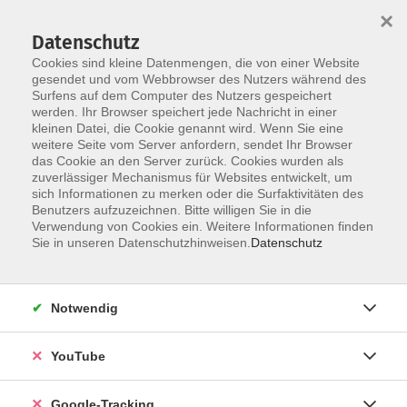
×
Datenschutz
Cookies sind kleine Datenmengen, die von einer Website
gesendet und vom Webbrowser des Nutzers während des
Surfens auf dem Computer des Nutzers gespeichert
Skip to main content
werden. Ihr Browser speichert jede Nachricht in einer
kleinen Datei, die Cookie genannt wird. Wenn Sie eine
weitere Seite vom Server anfordern, sendet Ihr Browser
Der Kurs konnte nicht gefunden werden.
das Cookie an den Server zurück. Cookies wurden als
zuverlässiger Mechanismus für Websites entwickelt, um
sich Informationen zu merken oder die Surfaktivitäten des
Benutzers aufzuzeichnen. Bitte willigen Sie in die
Verwendung von Cookies ein. Weitere Informationen finden
Barrierefreiheitserklärung
Sie in unseren Datenschutzhinweisen.
Datenschutz
Impressum
Datenschutzerklärung
Notwendig
AGB
Widerrufsrecht
YouTube
Widerruf
Google-Tracking