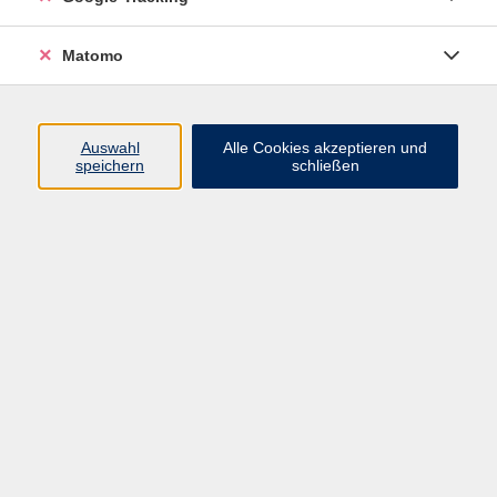
Volkshochschule ARBERLAND
Matomo
Amtsgerichtstraße 6-8
94209 Regen
Auswahl
Alle Cookies akzeptieren und
speichern
schließen
info@vhs-arberland.de
Tel.: +49 9921 9605 4400
Fax: +49 9921 9605 4455
Öffnungszeiten
Montag bis Donnerstag
08:30 - 12:00 Uhr
13:00 - 16:00 Uhr
Freitag