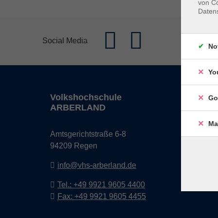
von Co
Daten
Social Media
No
Yo
Volkshochschule
Öffn
Go
ARBERLAND
Monta
Ma
Amtsgerichtstraße 6-8
08:30 
94209 Regen
13:00 
info@vhs-arberland.de
Freita
08:30 
Tel.: +49 9921 9605 4400
Fax: +49 9921 9605 4455