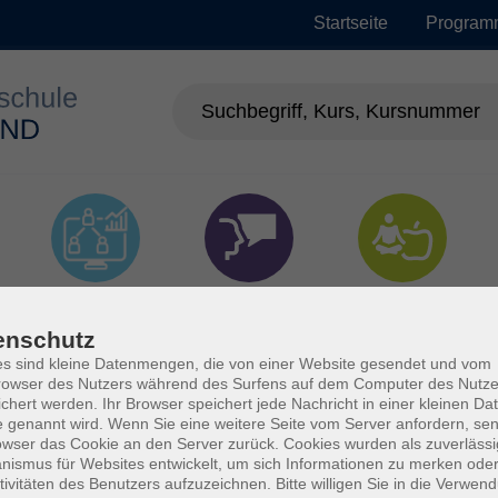
Startseite
Program
EDV &
Sprachen
Gesundheit
Digitalisierung
enschutz
s sind kleine Datenmengen, die von einer Website gesendet und vom
owser des Nutzers während des Surfens auf dem Computer des Nutze
chert werden. Ihr Browser speichert jede Nachricht in einer kleinen Dat
 genannt wird. Wenn Sie eine weitere Seite vom Server anfordern, se
owser das Cookie an den Server zurück. Cookies wurden als zuverlässi
ismus für Websites entwickelt, um sich Informationen zu merken oder
tivitäten des Benutzers aufzuzeichnen. Bitte willigen Sie in die Verwen