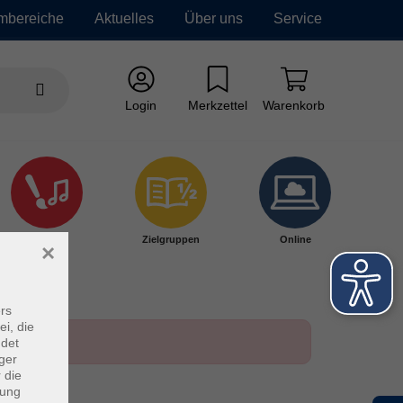
mbereiche
Aktuelles
Über uns
Service
Login
Merkzettel
Warenkorb
Kultur
Zielgruppen
Online
×
rs
ei, die
ndet
ger
 die
dung