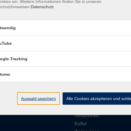
okies ein. Weitere Informationen finden Sie in unseren
schutzhinweisen.
Datenschutz
Barrierefreiheitserklärung
Impressum
Daten
twendig
uTube
ungszeiten
Programmbereiche
ogle-Tracking
g bis Donnerstag
tomo
vhs akademie
- 12:00 Uhr
Gesellschaft
- 16:00 Uhr
Beruf & Karriere
Auswahl speichern
Alle Cookies akzeptieren und schl
EDV & Digitalisierung
g
- 12:00 Uhr
Sprachen
Gesundheit
Kultur