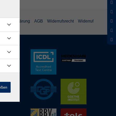
schutzerklärung
AGB
Widerrufsrecht
Widerruf
ießen