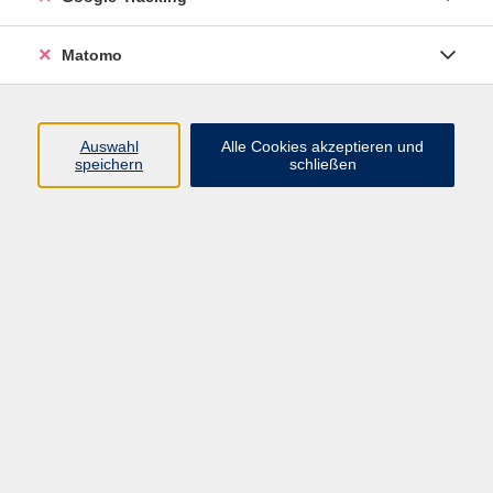
+49 9921 9605 4420
silion@vhs-arberland.de
Matomo
Sabrina Kraas
Komm. Geschäftsleiterin /
Bereichsleitung Bildung
+49 9921 9605 4447
Auswahl
Alle Cookies akzeptieren und
speichern
schließen
kraas@vhs-arberland.de
Ergebnisse filtern
Norwegisch A2 – Fortsetzung
Di. 15.09.2026 18:30
Regen
Norwegisch B2 – Lektürekurs in der
Kleingruppe