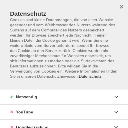
×
Datenschutz
Cookies sind kleine Datenmengen, die von einer Website
gesendet und vom Webbrowser des Nutzers während des
Surfens auf dem Computer des Nutzers gespeichert
Skip to main content
werden. Ihr Browser speichert jede Nachricht in einer
kleinen Datei, die Cookie genannt wird. Wenn Sie eine
weitere Seite vom Server anfordern, sendet Ihr Browser
das Cookie an den Server zurück. Cookies wurden als
Norwegisch
zuverlässiger Mechanismus für Websites entwickelt, um
sich Informationen zu merken oder die Surfaktivitäten des
Benutzers aufzuzeichnen. Bitte willigen Sie in die
Verwendung von Cookies ein. Weitere Informationen finden
Sie in unseren Datenschutzhinweisen.
Datenschutz
3 Kurse
Notwendig
zurück zu Sprachen
YouTube
Alexandra Silion
Berufliche Bildung
Google-Tracking