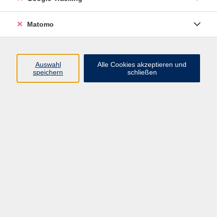
Volkshochschule ARBERLAND
Matomo
Amtsgerichtstraße 6-8
94209 Regen
Auswahl
Alle Cookies akzeptieren und
speichern
schließen
info@vhs-arberland.de
Tel.: +49 9921 9605 4400
Fax: +49 9921 9605 4455
Öffnungszeiten
Montag bis Donnerstag
08:30 - 12:00 Uhr
13:00 - 16:00 Uhr
Freitag