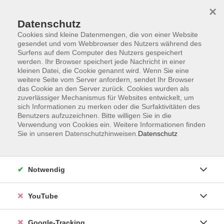
×
Datenschutz
Cookies sind kleine Datenmengen, die von einer Website
gesendet und vom Webbrowser des Nutzers während des
Surfens auf dem Computer des Nutzers gespeichert
Skip to main content
werden. Ihr Browser speichert jede Nachricht in einer
kleinen Datei, die Cookie genannt wird. Wenn Sie eine
weitere Seite vom Server anfordern, sendet Ihr Browser
Der Kurs konnte nicht gefunden werden.
das Cookie an den Server zurück. Cookies wurden als
zuverlässiger Mechanismus für Websites entwickelt, um
sich Informationen zu merken oder die Surfaktivitäten des
Benutzers aufzuzeichnen. Bitte willigen Sie in die
Verwendung von Cookies ein. Weitere Informationen finden
Sie in unseren Datenschutzhinweisen.
Datenschutz
Barrierefreiheitserklärung
Impressum
Datenschutzerklärung
Notwendig
AGB
Widerrufsrecht
YouTube
Widerruf
Google-Tracking