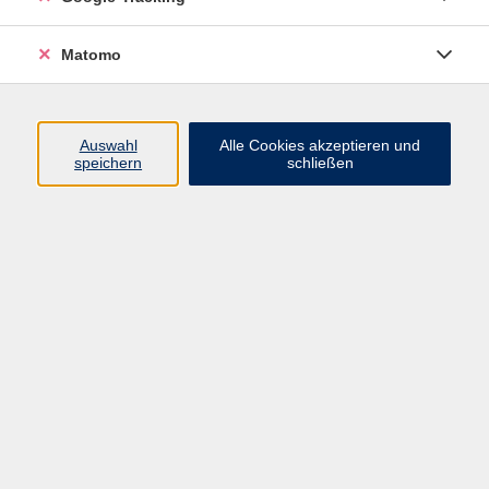
Volkshochschule ARBERLAND
Matomo
Amtsgerichtstraße 6-8
94209 Regen
Auswahl
Alle Cookies akzeptieren und
speichern
schließen
info@vhs-arberland.de
Tel.: +49 9921 9605 4400
Fax: +49 9921 9605 4455
Öffnungszeiten
Montag bis Donnerstag
08:30 - 12:00 Uhr
13:00 - 16:00 Uhr
Freitag