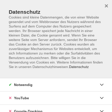
×
Datenschutz
Cookies sind kleine Datenmengen, die von einer Website
gesendet und vom Webbrowser des Nutzers während des
Surfens auf dem Computer des Nutzers gespeichert
Skip to main content
werden. Ihr Browser speichert jede Nachricht in einer
kleinen Datei, die Cookie genannt wird. Wenn Sie eine
weitere Seite vom Server anfordern, sendet Ihr Browser
Der Kurs konnte nicht gefunden werden.
das Cookie an den Server zurück. Cookies wurden als
zuverlässiger Mechanismus für Websites entwickelt, um
sich Informationen zu merken oder die Surfaktivitäten des
Benutzers aufzuzeichnen. Bitte willigen Sie in die
Verwendung von Cookies ein. Weitere Informationen finden
Sie in unseren Datenschutzhinweisen.
Datenschutz
Barrierefreiheitserklärung
Impressum
Datenschutzerklärung
Notwendig
AGB
Widerrufsrecht
YouTube
Widerruf
Google-Tracking