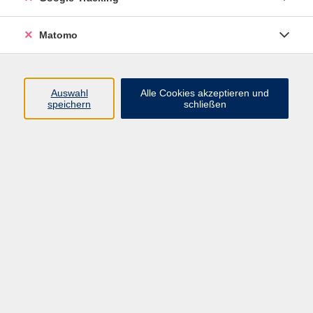
Volkshochschule ARBERLAND
Matomo
Amtsgerichtstraße 6-8
94209 Regen
Auswahl
Alle Cookies akzeptieren und
speichern
schließen
info@vhs-arberland.de
Tel.: +49 9921 9605 4400
Fax: +49 9921 9605 4455
Öffnungszeiten
Montag bis Donnerstag
08:30 - 12:00 Uhr
13:00 - 16:00 Uhr
Freitag