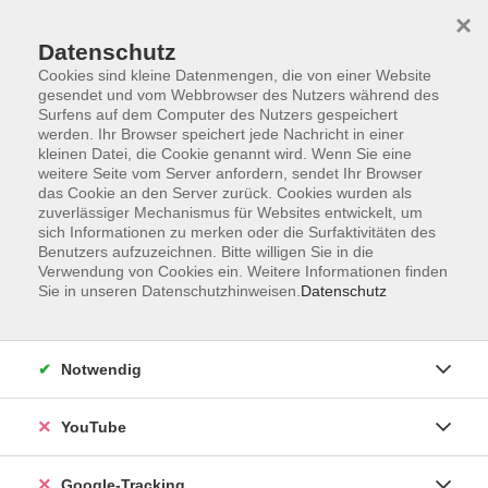
×
Datenschutz
Cookies sind kleine Datenmengen, die von einer Website
gesendet und vom Webbrowser des Nutzers während des
Surfens auf dem Computer des Nutzers gespeichert
Skip to main content
werden. Ihr Browser speichert jede Nachricht in einer
kleinen Datei, die Cookie genannt wird. Wenn Sie eine
weitere Seite vom Server anfordern, sendet Ihr Browser
Der Kurs konnte nicht gefunden werden.
das Cookie an den Server zurück. Cookies wurden als
zuverlässiger Mechanismus für Websites entwickelt, um
sich Informationen zu merken oder die Surfaktivitäten des
Benutzers aufzuzeichnen. Bitte willigen Sie in die
Verwendung von Cookies ein. Weitere Informationen finden
Sie in unseren Datenschutzhinweisen.
Datenschutz
Barrierefreiheitserklärung
Impressum
Datenschutzerklärung
Notwendig
AGB
Widerrufsrecht
YouTube
Widerruf
Google-Tracking