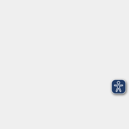
Widerrufsrecht
Widerruf
Volkshochschule ARBERLAND
Amtsgerichtstraße 6-8
94209 Regen
info@vhs-arberland.de
Tel.: +49 9921 9605 4400
Fax: +49 9921 9605 4455
Öffnungszeiten
Montag bis Donnerstag