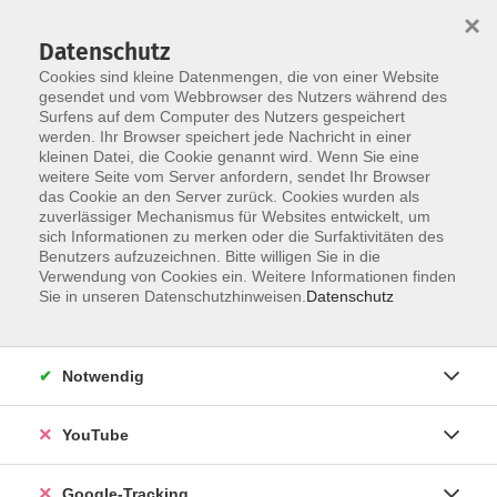
×
Datenschutz
Cookies sind kleine Datenmengen, die von einer Website
gesendet und vom Webbrowser des Nutzers während des
Surfens auf dem Computer des Nutzers gespeichert
Skip to main content
werden. Ihr Browser speichert jede Nachricht in einer
kleinen Datei, die Cookie genannt wird. Wenn Sie eine
weitere Seite vom Server anfordern, sendet Ihr Browser
das Cookie an den Server zurück. Cookies wurden als
Zielgruppen
zuverlässiger Mechanismus für Websites entwickelt, um
sich Informationen zu merken oder die Surfaktivitäten des
Benutzers aufzuzeichnen. Bitte willigen Sie in die
Verwendung von Cookies ein. Weitere Informationen finden
Sie in unseren Datenschutzhinweisen.
Datenschutz
91 Kurse
Notwendig
Kurse nach Themen
YouTube
Junge vhs
67
Babys & Kleinkinder
1
Google-Tracking