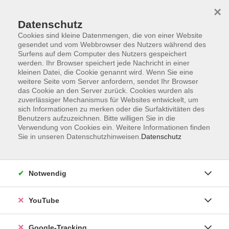
×
Datenschutz
Cookies sind kleine Datenmengen, die von einer Website
gesendet und vom Webbrowser des Nutzers während des
Surfens auf dem Computer des Nutzers gespeichert
Skip to main content
werden. Ihr Browser speichert jede Nachricht in einer
kleinen Datei, die Cookie genannt wird. Wenn Sie eine
weitere Seite vom Server anfordern, sendet Ihr Browser
das Cookie an den Server zurück. Cookies wurden als
Beruf & Karriere
zuverlässiger Mechanismus für Websites entwickelt, um
sich Informationen zu merken oder die Surfaktivitäten des
Benutzers aufzuzeichnen. Bitte willigen Sie in die
Verwendung von Cookies ein. Weitere Informationen finden
Sie in unseren Datenschutzhinweisen.
Datenschutz
72 Kurse
Notwendig
Kurse nach Themen
YouTube
MAMA@work
12
Existenzgründung & Förderberatung
1
Google-Tracking