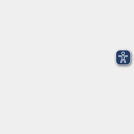
Regen
Einzelcoaching für erziehende Frauen
individuelle Terminvereinbarung, bis zu 60 Std.
Regen
Coaching+
Individueller Einstieg, max. 100 UE nach
Vereinbarung
Regen
Coaching+
Individueller Einstieg max. 8 Wochen, max. 80 UE
nach Vereinbarung Förderung durch ...
Regen