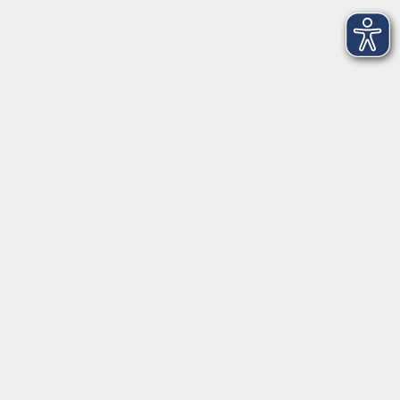
Amtsgerichtstraße 6-8
94209 Regen
info@vhs-arberland.de
Tel.: +49 9921 9605 4400
Fax: +49 9921 9605 4455
Öffnungszeiten
Montag bis Donnerstag
08:30 - 12:00 Uhr
13:00 - 16:00 Uhr
Freitag
08:30 - 12:00 Uhr