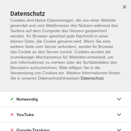
×
Datenschutz
Cookies sind kleine Datenmengen, die von einer Website
gesendet und vom Webbrowser des Nutzers während des
Surfens auf dem Computer des Nutzers gespeichert
Skip to main content
werden. Ihr Browser speichert jede Nachricht in einer
kleinen Datei, die Cookie genannt wird. Wenn Sie eine
weitere Seite vom Server anfordern, sendet Ihr Browser
das Cookie an den Server zurück. Cookies wurden als
Beruf & Karriere
zuverlässiger Mechanismus für Websites entwickelt, um
sich Informationen zu merken oder die Surfaktivitäten des
Benutzers aufzuzeichnen. Bitte willigen Sie in die
Verwendung von Cookies ein. Weitere Informationen finden
Sie in unseren Datenschutzhinweisen.
Datenschutz
72 Kurse
Notwendig
Kurse nach Themen
YouTube
MAMA@work
12
Existenzgründung & Förderberatung
1
Google-Tracking